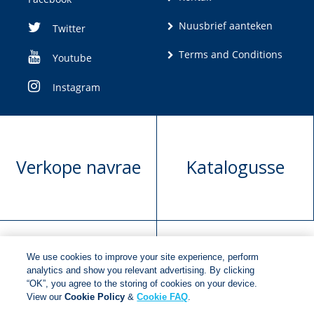
Nuusbrief aanteken
Twitter
Terms and Conditions
Youtube
Instagram
Verkope navrae
Katalogusse
We use cookies to improve your site experience, perform
Manuskrip
Versoek boekregte
analytics and show you relevant advertising. By clicking
“OK”, you agree to the storing of cookies on your device.
voorlegging
View our
Cookie Policy
&
Cookie FAQ
.