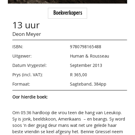
Boekverkopers
13 uur
Deon Meyer
ISBN:
9780798165488
Uitgewer:
Human & Rousseau
Datum Vrygestel:
September 2013
Prys (incl. VAT):
R 365,00
Formaat:
Sagteband, 384pp
Oor hierdie boek:
Om 05:36 hardloop die vrou teen die hang van Leeukop.
Sy is jonk, beeldskoon, Amerikaans – en beangs. Sy word
soos 'n dier gejag deur mans wat net ure gelede haar
beste vriendin se keel afgesny het. Bennie Griessel neem