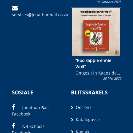
14 Oktober 2025
Skryf ’n jeugboek of
kinderboek en staan ’n
services@jonathanball.co.za
kans om R50 000 te
wen!
“Rooikappie ennie
Wolf”
Omgesit in Kaaps deur
30 Mei 2025
Olivia M. Coetzee
SOSIALE
BLITSSKAKELS
Oor ons
Jonathan Ball
Facebook
Katalogusse
NB Schools
Kontak
Facebook