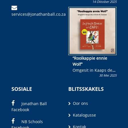
14 Oktober 2025
Skryf ’n jeugboek of
kinderboek en staan ’n
services@jonathanball.co.za
kans om R50 000 te
wen!
“Rooikappie ennie
Wolf”
Omgesit in Kaaps deur
30 Mei 2025
Olivia M. Coetzee
SOSIALE
BLITSSKAKELS
Oor ons
Jonathan Ball
Facebook
Katalogusse
NB Schools
Kontak
Facebook