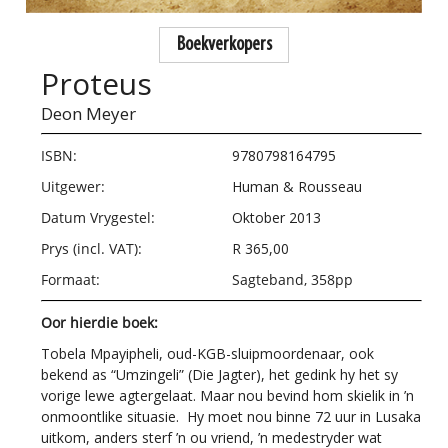
Boekverkopers
Proteus
Deon Meyer
ISBN:
9780798164795
Uitgewer:
Human & Rousseau
Datum Vrygestel:
Oktober 2013
Prys (incl. VAT):
R 365,00
Formaat:
Sagteband, 358pp
Oor hierdie boek:
Tobela Mpayipheli, oud-KGB-sluipmoordenaar, ook
bekend as “Umzingeli” (Die Jagter), het gedink hy het sy
vorige lewe agtergelaat. Maar nou bevind hom skielik in ’n
onmoontlike situasie. Hy moet nou binne 72 uur in Lusaka
uitkom, anders sterf ’n ou vriend, ’n medestryder wat