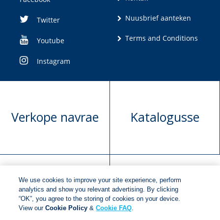
Nuusbrief aanteken
Twitter
Terms and Conditions
Youtube
Instagram
Verkope navrae
Katalogusse
We use cookies to improve your site experience, perform
Manuskrip
Versoek boekregte
analytics and show you relevant advertising. By clicking
“OK”, you agree to the storing of cookies on your device.
voorlegging
View our
Cookie Policy
&
Cookie FAQ
.