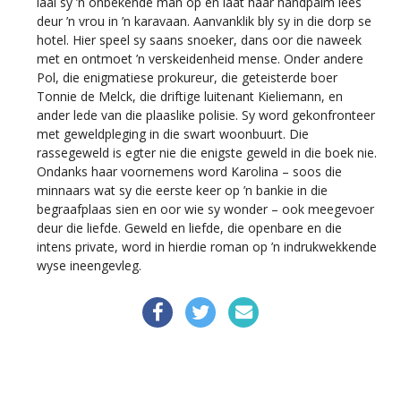
laai sy ’n onbekende man op en laat haar handpalm lees
deur ’n vrou in ’n karavaan. Aanvanklik bly sy in die dorp se
hotel. Hier speel sy saans snoeker, dans oor die naweek
met en ontmoet ’n verskeidenheid mense. Onder andere
Pol, die enigmatiese prokureur, die geteisterde boer
Tonnie de Melck, die driftige luitenant Kieliemann, en
ander lede van die plaaslike polisie. Sy word gekonfronteer
met geweldpleging in die swart woonbuurt. Die
rassegeweld is egter nie die enigste geweld in die boek nie.
Ondanks haar voornemens word Karolina – soos die
minnaars wat sy die eerste keer op ’n bankie in die
begraafplaas sien en oor wie sy wonder – ook meegevoer
deur die liefde. Geweld en liefde, die openbare en die
intens private, word in hierdie roman op ’n indrukwekkende
wyse ineengevleg.