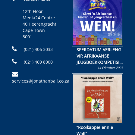
12th Floor
Media24 Centre
40 Heerengracht
Cape Town
8001
(021) 406 3033
SPERDATUM VERLENG
VIR AFRIKAANSE
(021) 469 8900
JEUGBOEKKOMPETISIE
14 Oktober 2025
Skryf ’n jeugboek of
kinderboek en staan ’n
services@jonathanball.co.za
kans om R50 000 te
wen!
“Rooikappie ennie
Wolf”