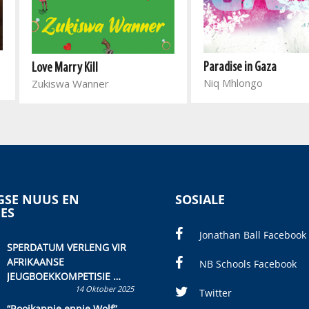
Paradise in Gaza
Love Marry Kill
Niq Mhlongo
Zukiswa Wanner
SE NUUS EN
SOSIALE
IES
Jonathan Ball Facebook
SPERDATUM VERLENG VIR
AFRIKAANSE
NB Schools Facebook
JEUGBOEKKOMPETISIE
14 Oktober 2025
Skryf ’n jeugboek of
Twitter
kinderboek en staan ’n
“Rooikappie ennie Wolf”