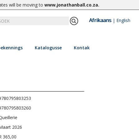
ates will be moving to
www.jonathanball.co.za
.
Afrikaans
|
English
ekennings
Katalogusse
Kontak
9780795803253
9780795803260
Queillerie
Maart 2026
R 365,00