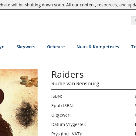
site will be shutting down soon. All our content, resources, and upd
yn
Skrywers
Gebeure
Nuus & Kompetisies
To
Raiders
Rudie van Rensburg
ISBN:
Epub ISBN:
Uitgewer:
Datum Vrygestel:
Prys (incl. VAT):