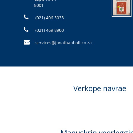
8001
(021) 406 3033
(021) 469 8900
services@jonathanball.co.za
Verkope navrae
Manuskrip voorleggi