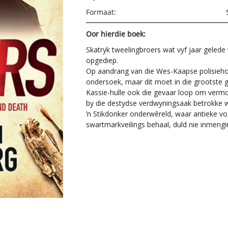
Formaat:
Oor hierdie boek:
Skatryk tweelingbroers wat vyf jaar gelede
opgediep.
Op aandrang van die Wes-Kaapse polisieho
ondersoek, maar dit moet in die grootste 
Kassie-hulle ook die gevaar loop om vermo
by die destydse verdwyningsaak betrokke 
’n Stikdonker onderwêreld, waar antieke v
swartmarkveilings behaal, duld nie inmenging