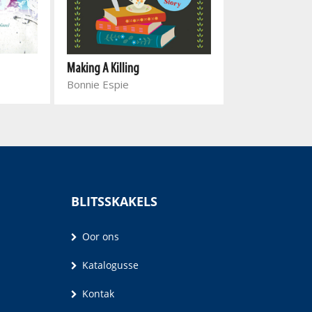
A Soft Landing
Making A Killing
Wisani Mushw
Bonnie Espie
BLITSSKAKELS
Oor ons
Katalogusse
Kontak