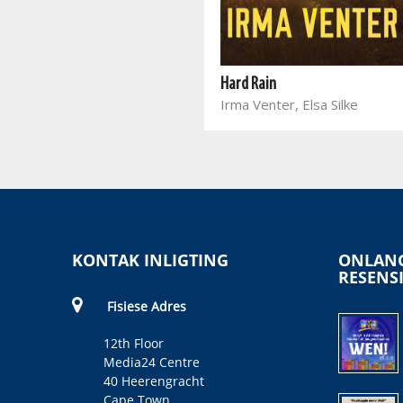
Into the Sun
Takalani M
Hard Rain
Irma Venter, Elsa Silke
KONTAK INLIGTING
ONLANG
RESENS
Fisiese Adres
12th Floor
Media24 Centre
40 Heerengracht
Cape Town