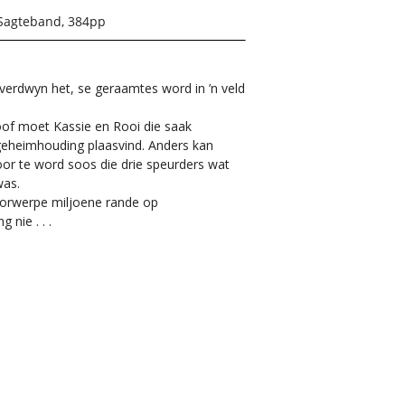
Sagteband, 384pp
 verdwyn het, se geraamtes word in ’n veld
of moet Kassie en Rooi die saak
geheimhouding plaasvind. Anders kan
or te word soos die drie speurders wat
was.
oorwerpe miljoene rande op
 nie . . .