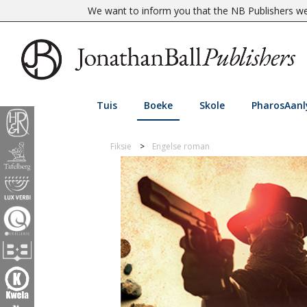
We want to inform you that the NB Publishers web
Tuis
Boeke
Skole
PharosAanl
Fiksie
Engelse roman