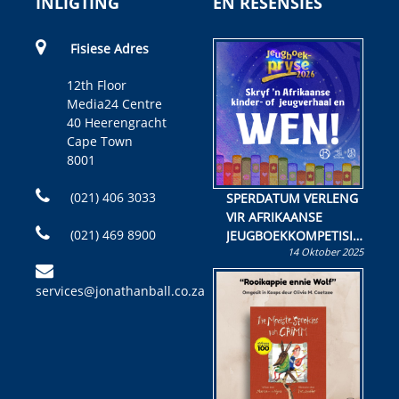
INLIGTING
EN RESENSIES
Fisiese Adres
12th Floor
Media24 Centre
40 Heerengracht
Cape Town
8001
(021) 406 3033
SPERDATUM VERLENG
VIR AFRIKAANSE
(021) 469 8900
JEUGBOEKKOMPETISIE
14 Oktober 2025
Skryf ’n jeugboek of
kinderboek en staan ’n
services@jonathanball.co.za
kans om R50 000 te
wen!