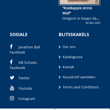
“Rooikappie ennie
Wolf”
Omgesit in Kaaps deur
30 Mei 2025
Olivia M. Coetzee
SOSIALE
BLITSSKAKELS
Oor ons
Jonathan Ball
Facebook
Katalogusse
NB Schools
Kontak
Facebook
Nuusbrief aanteken
Twitter
Terms and Conditions
Youtube
Instagram