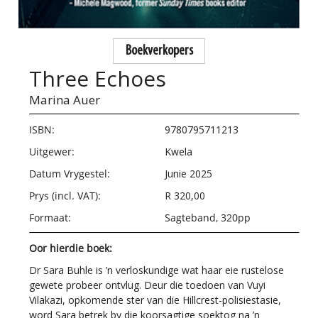
Boekverkopers
Three Echoes
Marina Auer
ISBN:
9780795711213
Uitgewer:
Kwela
Datum Vrygestel:
Junie 2025
Prys (incl. VAT):
R 320,00
Formaat:
Sagteband, 320pp
Oor hierdie boek:
Dr Sara Buhle is ’n verloskundige wat haar eie rustelose
gewete probeer ontvlug. Deur die toedoen van Vuyi
Vilakazi, opkomende ster van die Hillcrest-polisiestasie,
word Sara betrek by die koorsagtige soektog na ’n