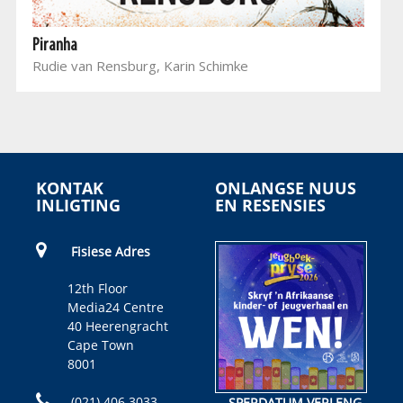
Piranha
Rudie van Rensburg, Karin Schimke
KONTAK
ONLANGSE NUUS
INLIGTING
EN RESENSIES
Fisiese Adres
12th Floor
Media24 Centre
40 Heerengracht
Cape Town
8001
(021) 406 3033
SPERDATUM VERLENG