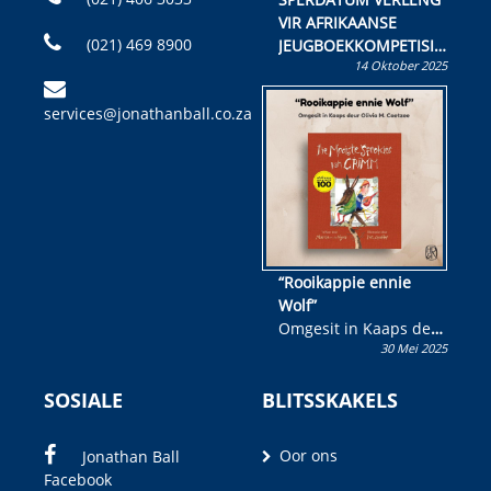
VIR AFRIKAANSE
(021) 469 8900
JEUGBOEKKOMPETISIE
14 Oktober 2025
Skryf ’n jeugboek of
kinderboek en staan ’n
services@jonathanball.co.za
kans om R50 000 te
wen!
“Rooikappie ennie
Wolf”
Omgesit in Kaaps deur
30 Mei 2025
Olivia M. Coetzee
SOSIALE
BLITSSKAKELS
Oor ons
Jonathan Ball
Facebook