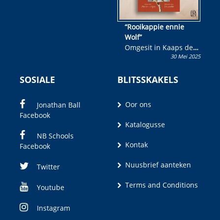
“Rooikappie ennie
Wolf”
Omgesit in Kaaps deur
30 Mei 2025
Olivia M. Coetzee
SOSIALE
BLITSSKAKELS
Oor ons
Jonathan Ball
Facebook
Katalogusse
NB Schools
Kontak
Facebook
Nuusbrief aanteken
Twitter
Terms and Conditions
Youtube
Instagram