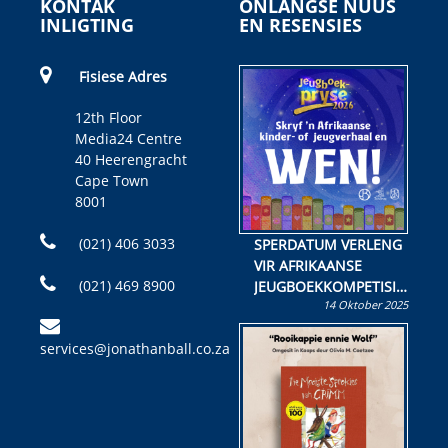
KONTAK
ONLANGSE NUUS
INLIGTING
EN RESENSIES
Fisiese Adres
12th Floor
Media24 Centre
40 Heerengracht
Cape Town
8001
(021) 406 3033
SPERDATUM VERLENG
VIR AFRIKAANSE
(021) 469 8900
JEUGBOEKKOMPETISIE
14 Oktober 2025
Skryf ’n jeugboek of
kinderboek en staan ’n
services@jonathanball.co.za
kans om R50 000 te
wen!