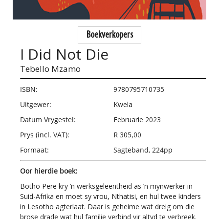
Boekverkopers
I Did Not Die
Tebello Mzamo
ISBN:
9780795710735
Uitgewer:
Kwela
Datum Vrygestel:
Februarie 2023
Prys (incl. VAT):
R 305,00
Formaat:
Sagteband, 224pp
Oor hierdie boek:
Botho Pere kry ’n werksgeleentheid as ’n mynwerker in
Suid-Afrika en moet sy vrou, Nthatisi, en hul twee kinders
in Lesotho agterlaat. Daar is geheime wat dreig om die
brose drade wat hul familie verbind vir altyd te verbreek.