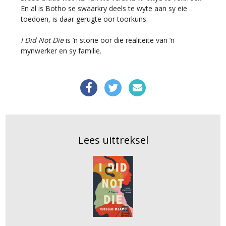
En al is Botho se swaarkry deels te wyte aan sy eie
toedoen, is daar gerugte oor toorkuns.
I Did Not Die
is ’n storie oor die realiteite van ’n
mynwerker en sy familie.
Lees uittreksel