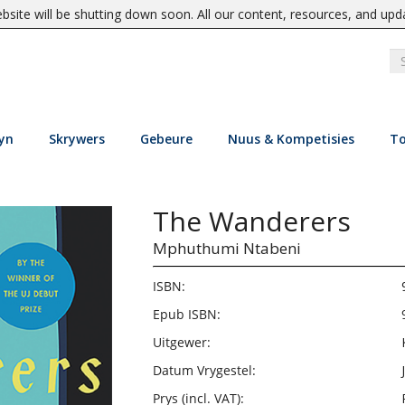
site will be shutting down soon. All our content, resources, and upd
yn
Skrywers
Gebeure
Nuus & Kompetisies
To
The Wanderers
Mphuthumi Ntabeni
ISBN:
Epub ISBN:
Uitgewer:
Datum Vrygestel:
Prys (incl. VAT):