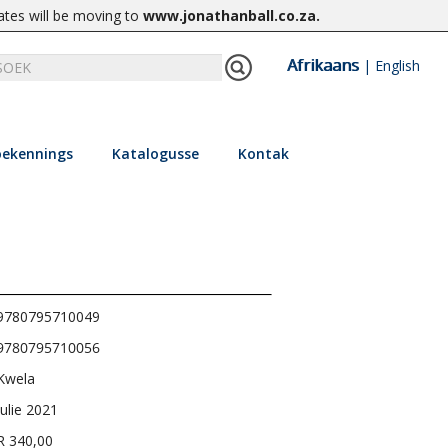
ates will be moving to
www.jonathanball.co.za
.
Afrikaans
|
English
ekennings
Katalogusse
Kontak
9780795710049
9780795710056
Kwela
Julie 2021
R 340,00