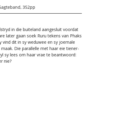
Sagteband, 352pp
stryd in die buiteland aangesluit voordat
Jare later gaan soek Ruru tekens van Phaks
 vind dit in sy weduwee en sy joernale
 maak. Die parallelle met haar eie tiener-
wyl sy lees om haar vrae te beantwoord:
r nie?