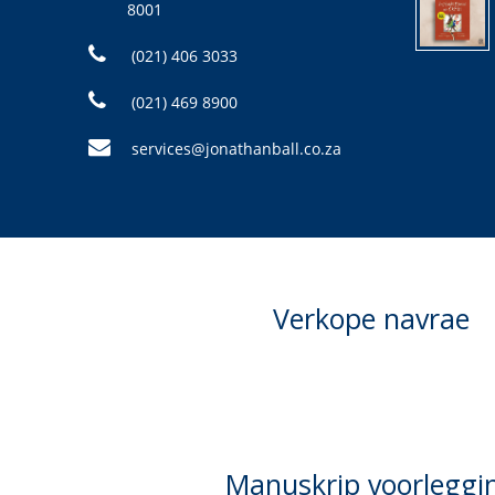
8001
(021) 406 3033
(021) 469 8900
services@jonathanball.co.za
Verkope navrae
Manuskrip voorleggi