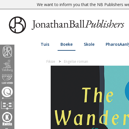
We want to inform you that the NB Publishers web
Tuis
Boeke
Skole
PharosAanl
Fiksie
Engelse roman