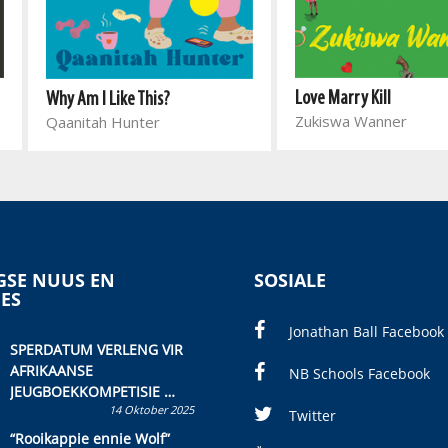
Love Marry Kill
Why Am I Like This?
Zukiswa Wanner
Qaanitah Hunter
SE NUUS EN
SOSIALE
IES
Jonathan Ball Facebook
SPERDATUM VERLENG VIR
AFRIKAANSE
NB Schools Facebook
JEUGBOEKKOMPETISIE
14 Oktober 2025
Skryf ’n jeugboek of
Twitter
kinderboek en staan ’n
“Rooikappie ennie Wolf”