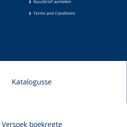
Nuusbrief aanteken
Terms and Conditions
Katalogusse
Versoek boekregte