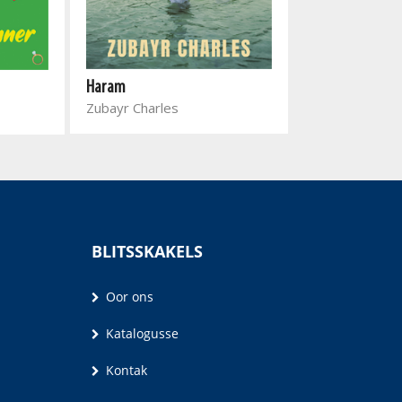
Haram
Single Minded
Zubayr Charles
Marina Auer
BLITSSKAKELS
Oor ons
Katalogusse
Kontak