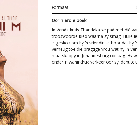
Formaat:
Oor hierdie boek:
In Venda kruis Thandeka se pad met dié va
trooswoorde bied waarna sy smag. Hulle l
is geskok om by ’n vriendin te hoor dat hy ’
verheug toe die pragtige vrou wat hy in V
maatskappy in Johannesburg opdaag. Hy wil
onder ’n wanindruk verkeer oor sy identiteit