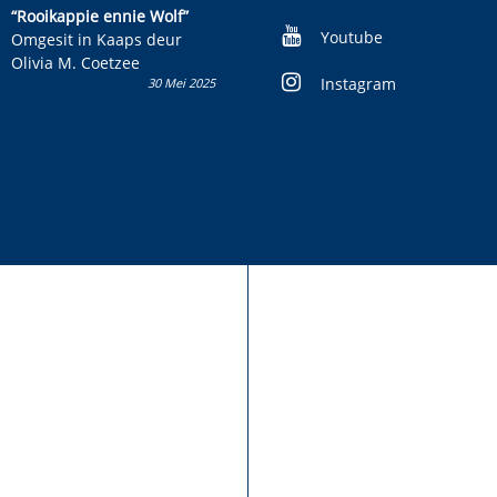
kinderboek en staan ’n
“Rooikappie ennie Wolf”
kans om R50 000 te wen!
Youtube
Omgesit in Kaaps deur
Olivia M. Coetzee
Instagram
30 Mei 2025