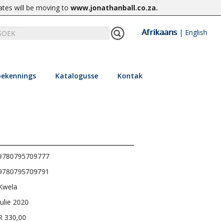
ates will be moving to
www.jonathanball.co.za
.
Afrikaans
|
English
ekennings
Katalogusse
Kontak
9780795709777
9780795709791
Kwela
Julie 2020
R 330,00