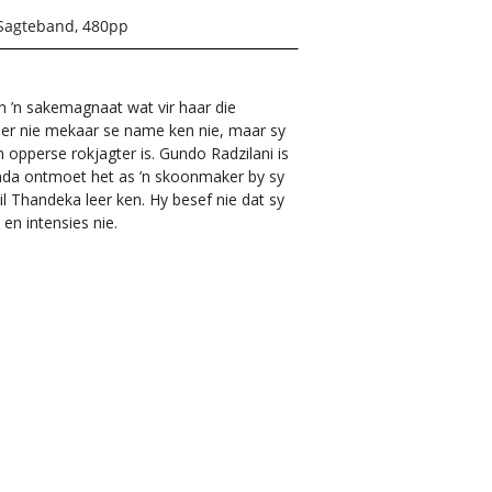
Sagteband, 480pp
n ’n sakemagnaat wat vir haar die
eer nie mekaar se name ken nie, maar sy
n opperse rokjagter is. Gundo Radzilani is
enda ontmoet het as ’n skoonmaker by sy
 Thandeka leer ken. Hy besef nie dat sy
 en intensies nie.