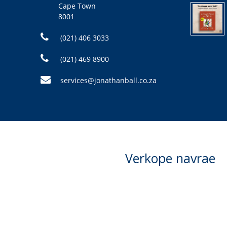
Cape Town
8001
(021) 406 3033
(021) 469 8900
services@jonathanball.co.za
Verkope navrae