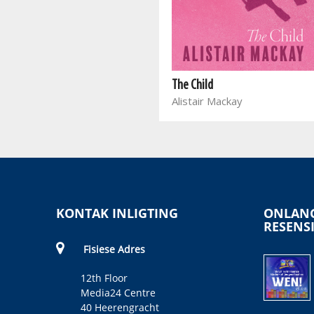
A Love that Heals
Cathrine Phiri
The Child
Alistair Mackay
KONTAK INLIGTING
ONLANG
RESENS
Fisiese Adres
12th Floor
Media24 Centre
40 Heerengracht