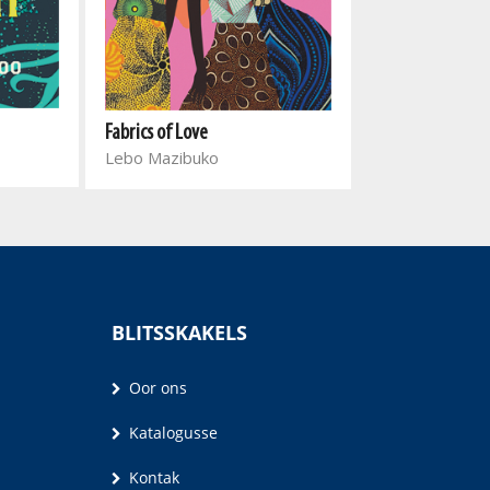
Fabrics of Love
What's Wrong W
Lebo Mazibuko
Qarnita Loxton
BLITSSKAKELS
Oor ons
Katalogusse
Kontak