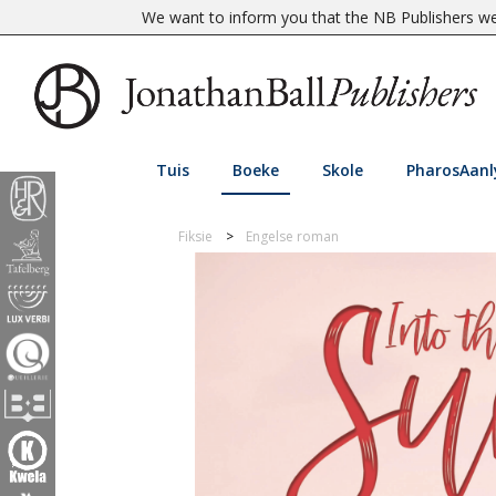
We want to inform you that the NB Publishers web
Tuis
Boeke
Skole
PharosAanl
Fiksie
Engelse roman