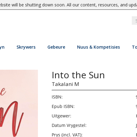
site will be shutting down soon. All our content, resources, and upd
yn
Skrywers
Gebeure
Nuus & Kompetisies
To
Into the Sun
Takalani M
ISBN:
Epub ISBN:
Uitgewer:
Datum Vrygestel:
Prys (incl. VAT):