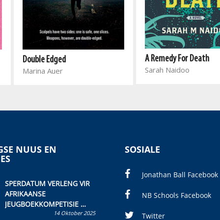
A Remedy For Death
Double Edged
Sarah Naidoo
Marina Auer
SE NUUS EN
SOSIALE
IES
Jonathan Ball Facebook
SPERDATUM VERLENG VIR
AFRIKAANSE
NB Schools Facebook
JEUGBOEKKOMPETISIE
14 Oktober 2025
Skryf ’n jeugboek of
Twitter