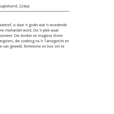
Sagteband, 224pp
antref, is daar ’n godin wat ’n woedende
me mishandel word. Dis ’n plek waar
isioneer. Die donker en magiese storie
gangsters, die soektog na ’n Tamagotchi en
rie van geweld, feminisme en hoe om te