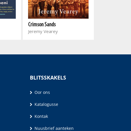
Crimson Sands
Raiders
Jeremy Vearey
Rudie van Ren
BLITSSKAKELS
Oor ons
Katalogusse
Kontak
Nuusbrief aanteken