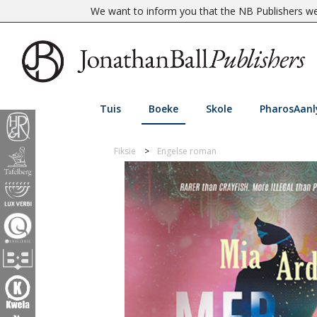
We want to inform you that the NB Publishers web
Tuis
Boeke
Skole
PharosAanl
Fiksie
Engelse roman