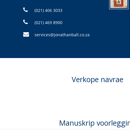
(021) 406 3033
(021) 469 8900
services@jonathanball.co.za
Verkope navrae
Manuskrip voorleggi