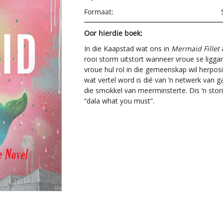
Formaat:
Oor hierdie boek:
In die Kaapstad wat ons in
Mermaid Fillet
a
rooi storm uitstort wanneer vroue se ligga
vroue hul rol in die gemeenskap wil herpos
wat vertel word is dié van ’n netwerk van 
die smokkel van meerminsterte. Dis ’n sto
“dala what you must”.