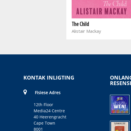
If The Dead Could Talk
Juliette Mnqeta
The Child
Alistair Mackay
KONTAK INLIGTING
ONLANG
RESENS
Fisiese Adres
12th Floor
Media24 Centre
40 Heerengracht
Cape Town
8001