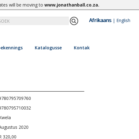
ates will be moving to
www.jonathanball.co.za
.
Afrikaans
|
English
ekennings
Katalogusse
Kontak
9780795709760
9780795710032
Kwela
Augustus 2020
R 320,00