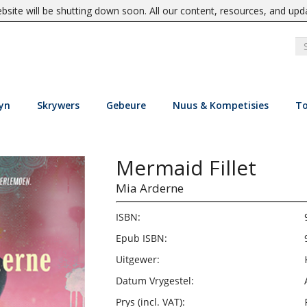
site will be shutting down soon. All our content, resources, and upd
yn
Skrywers
Gebeure
Nuus & Kompetisies
To
Mermaid Fillet
Mia Arderne
ISBN:
Epub ISBN:
Uitgewer:
Datum Vrygestel:
Prys (incl. VAT):