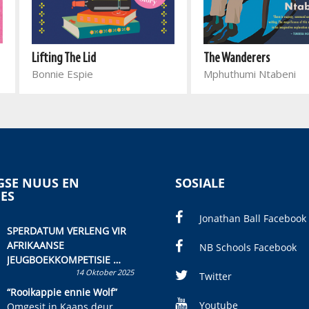
Lifting The Lid
The Wanderers
Bonnie Espie
Mphuthumi Ntabeni
SE NUUS EN
SOSIALE
IES
Jonathan Ball Facebook
SPERDATUM VERLENG VIR
AFRIKAANSE
NB Schools Facebook
JEUGBOEKKOMPETISIE
14 Oktober 2025
Skryf ’n jeugboek of
Twitter
kinderboek en staan ’n
“Rooikappie ennie Wolf”
kans om R50 000 te wen!
Youtube
Omgesit in Kaaps deur