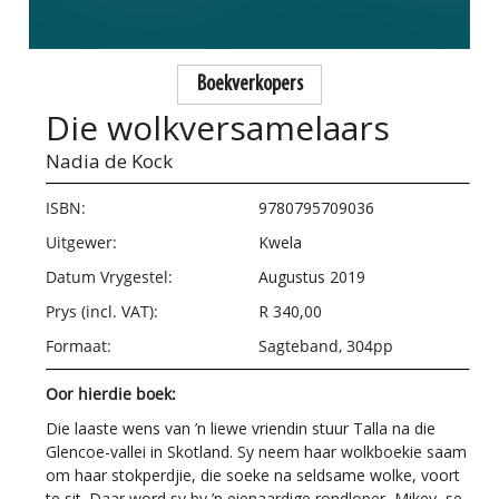
Boekverkopers
Die wolkversamelaars
Nadia de Kock
ISBN:
9780795709036
Uitgewer:
Kwela
Datum Vrygestel:
Augustus 2019
Prys (incl. VAT):
R 340,00
Formaat:
Sagteband, 304pp
Oor hierdie boek:
Die laaste wens van ’n liewe vriendin stuur Talla na die
Glencoe-vallei in Skotland. Sy neem haar wolkboekie saam
om haar stokperdjie, die soeke na seldsame wolke, voort
te sit. Daar word sy by ’n eienaardige rondloper, Mikey, se