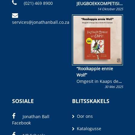
(021) 469 8900
JEUGBOEKKOMPETISIE
14 Oktober 2025
Skryf ’n jeugboek of
kinderboek en staan ’n
services@jonathanball.co.za
kans om R50 000 te
wen!
“Rooikappie ennie
Wolf”
Omgesit in Kaaps deur
30 Mei 2025
Olivia M. Coetzee
SOSIALE
BLITSSKAKELS
Oor ons
Jonathan Ball
Facebook
Katalogusse