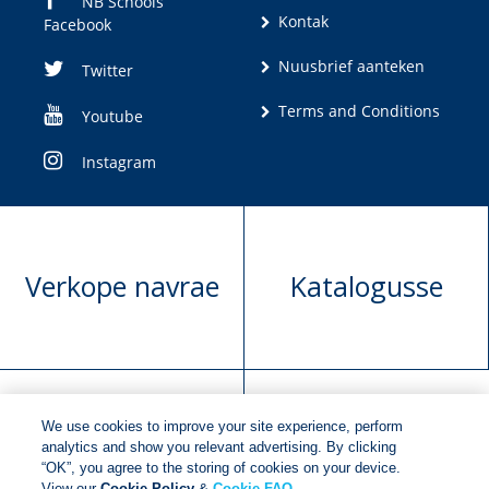
NB Schools
Kontak
Facebook
Nuusbrief aanteken
Twitter
Terms and Conditions
Youtube
Instagram
Verkope navrae
Katalogusse
We use cookies to improve your site experience, perform
Manuskrip
Versoek boekregte
analytics and show you relevant advertising. By clicking
“OK”, you agree to the storing of cookies on your device.
voorlegging
View our
Cookie Policy
&
Cookie FAQ
.