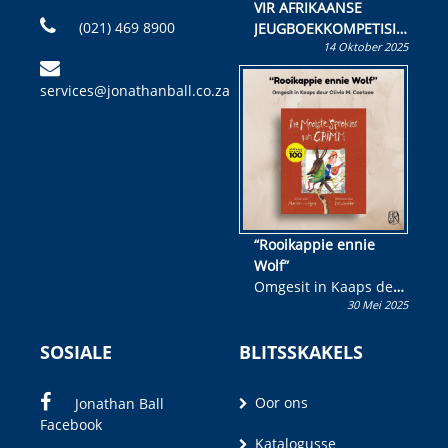
VIR AFRIKAANSE
(021) 469 8900
JEUGBOEKKOMPETISIE
14 Oktober 2025
Skryf ’n jeugboek of
kinderboek en staan ’n
services@jonathanball.co.za
kans om R50 000 te
wen!
“Rooikappie ennie
Wolf”
Omgesit in Kaaps deur
30 Mei 2025
Olivia M. Coetzee
SOSIALE
BLITSSKAKELS
Oor ons
Jonathan Ball
Facebook
Katalogusse