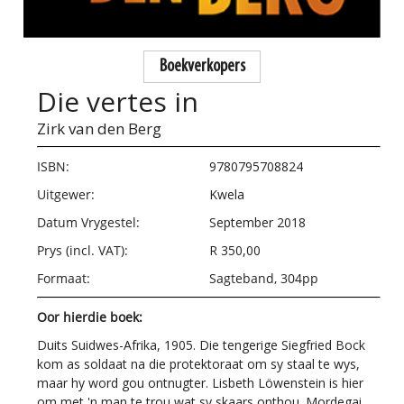
Boekverkopers
Die vertes in
Zirk van den Berg
ISBN:
9780795708824
Uitgewer:
Kwela
Datum Vrygestel:
September 2018
Prys (incl. VAT):
R 350,00
Formaat:
Sagteband, 304pp
Oor hierdie boek:
Duits Suidwes-Afrika, 1905. Die tengerige Siegfried Bock
kom as soldaat na die protektoraat om sy staal te wys,
maar hy word gou ontnugter. Lisbeth Löwenstein is hier
om met 'n man te trou wat sy skaars onthou. Mordegai