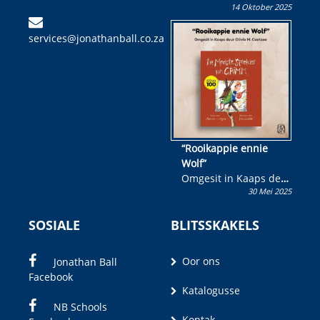
14 Oktober 2025
Skryf ’n jeugboek of
kinderboek en staan ’n
services@jonathanball.co.za
kans om R50 000 te
wen!
“Rooikappie ennie
Wolf”
Omgesit in Kaaps deur
30 Mei 2025
Olivia M. Coetzee
SOSIALE
BLITSSKAKELS
Oor ons
Jonathan Ball
Facebook
Katalogusse
NB Schools
Kontak