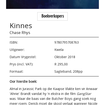
Boekverkopers
Kinnes
Chase Rhys
ISBN:
9780795708763
Uitgewer:
Kwela
Datum Vrygestel:
Oktober 2018
Prys (incl. VAT):
R 295,00
Formaat:
Sagteband, 208pp
Oor hierdie boek:
Almal in Jurassic Park op die Kaapse Vlakte ken vir Anwaar
'Ahnie' Brandt vandat hy 'n ekstra in die film
GangStar
was. Maar die baas van die Butcher Boys-gang soek nog
meer roem. Derick moet die skool verlaat wanneer Nicole