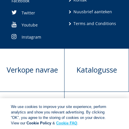
Facebook
Nuusbrief aanteken
Twitter
Terms and Conditions
Youtube
Instagram
Verkope navrae
Katalogusse
We use cookies to improve your site experience, perform
Manuskrip
Versoek boekregte
analytics and show you relevant advertising. By clicking
“OK”, you agree to the storing of cookies on your device.
voorlegging
View our
Cookie Policy
&
Cookie FAQ
.