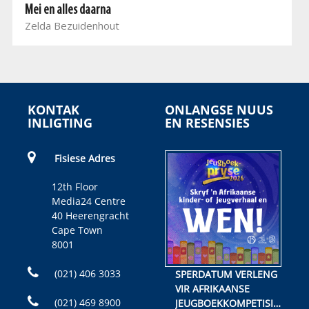
Mei en alles daarna
Zelda Bezuidenhout
KONTAK
ONLANGSE NUUS
INLIGTING
EN RESENSIES
Fisiese Adres
12th Floor
Media24 Centre
40 Heerengracht
Cape Town
8001
(021) 406 3033
SPERDATUM VERLENG
VIR AFRIKAANSE
(021) 469 8900
JEUGBOEKKOMPETISIE