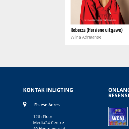
Aan die hemeltrans
Anton Roodt
Rebecca (Hersiene uitgawe)
Wilna Adriaanse
KONTAK INLIGTING
ONLANG
RESENS
Fisiese Adres
12th Floor
Media24 Centre
40 Heerengracht