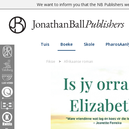
We want to inform you that the NB Publishers web
Tuis
Boeke
Skole
PharosAanl
Fiksie
Afrikaanse roman