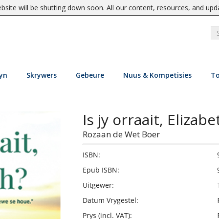
site will be shutting down soon. All our content, resources, and upd
yn
Skrywers
Gebeure
Nuus & Kompetisies
To
Is jy orraait, Elizabe
Rozaan de Wet Boer
ISBN:
Epub ISBN:
Uitgewer:
Datum Vrygestel:
Prys (incl. VAT):