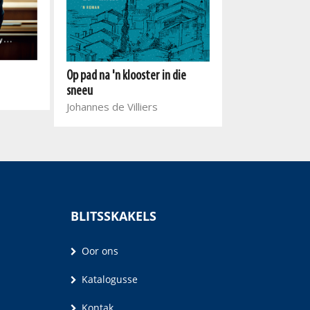
Waar bloed krui
Op pad na 'n klooster in die
Marieta Carrick
sneeu
Johannes de Villiers
BLITSSKAKELS
Oor ons
Katalogusse
Kontak