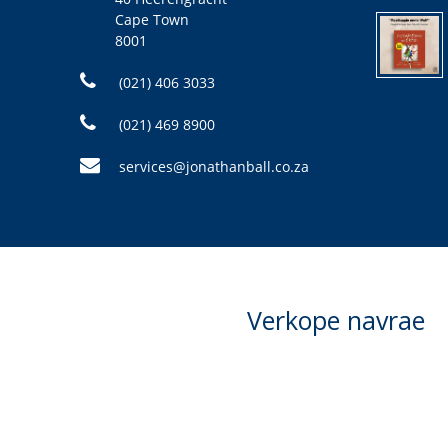
Cape Town
8001
(021) 406 3033
(021) 469 8900
services@jonathanball.co.za
Verkope navrae