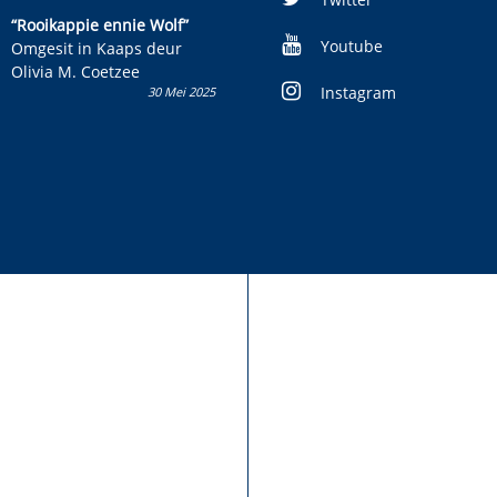
kinderboek en staan ’n
“Rooikappie ennie Wolf”
kans om R50 000 te wen!
Youtube
Omgesit in Kaaps deur
Olivia M. Coetzee
Instagram
30 Mei 2025