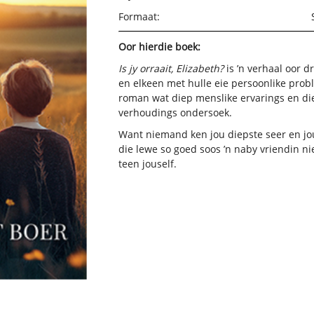
Formaat:
Oor hierdie boek:
Is jy orraait, Elizabeth?
is ’n verhaal oor d
en elkeen met hulle eie persoonlike probl
roman wat diep menslike ervarings en die
verhoudings ondersoek.
Want niemand ken jou diepste seer en jo
die lewe so goed soos ’n naby vriendin nie
teen jouself.