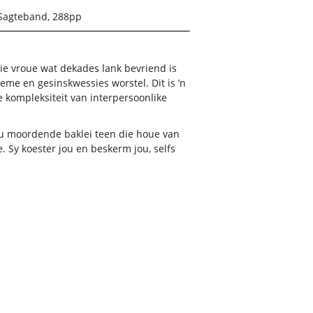
Sagteband, 288pp
rie vroue wat dekades lank bevriend is
eme en gesinskwessies worstel. Dit is ’n
 kompleksiteit van interpersoonlike
u moordende baklei teen die houe van
. Sy koester jou en beskerm jou, selfs