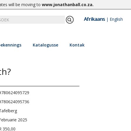
ates will be moving to
www.jonathanball.co.za
.
Afrikaans
|
English
ekennings
Katalogusse
Kontak
th?
9780624095729
9780624095736
Tafelberg
Februarie 2025
R 350,00