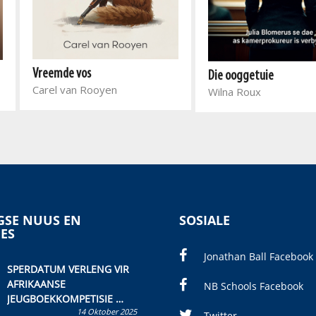
Vreemde vos
Die ooggetuie
Carel van Rooyen
Wilna Roux
SE NUUS EN
SOSIALE
IES
Jonathan Ball Facebook
SPERDATUM VERLENG VIR
AFRIKAANSE
NB Schools Facebook
JEUGBOEKKOMPETISIE
14 Oktober 2025
Skryf ’n jeugboek of
Twitter