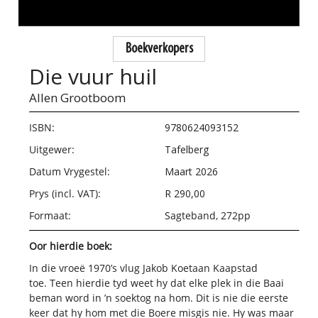
Boekverkopers
Die vuur huil
Allen Grootboom
ISBN:
9780624093152
Uitgewer:
Tafelberg
Datum Vrygestel:
Maart 2026
Prys (incl. VAT):
R 290,00
Formaat:
Sagteband, 272pp
Oor hierdie boek:
In die vroeë 1970’s vlug Jakob Koetaan Kaapstad
toe. Teen hierdie tyd weet hy dat elke plek in die Baai
beman word in ’n soektog na hom. Dit is nie die eerste
keer dat hy hom met die Boere misgis nie. Hy was maar