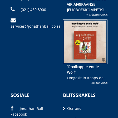
VIR AFRIKAANSE
(021) 469 8900
JEUGBOEKKOMPETISIE
14 Oktober 2025
Skryf ’n jeugboek of
kinderboek en staan ’n
services@jonathanball.co.za
kans om R50 000 te
wen!
“Rooikappie ennie
Wolf”
Omgesit in Kaaps deur
30 Mei 2025
Olivia M. Coetzee
SOSIALE
BLITSSKAKELS
Oor ons
Jonathan Ball
Facebook