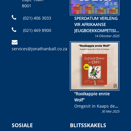
8001
(021) 406 3033
SPERDATUM VERLENG
VIR AFRIKAANSE
(021) 469 8900
JEUGBOEKKOMPETISIE
14 Oktober 2025
Skryf ’n jeugboek of
kinderboek en staan ’n
services@jonathanball.co.za
kans om R50 000 te
wen!
“Rooikappie ennie
Wolf”
Omgesit in Kaaps deur
30 Mei 2025
Olivia M. Coetzee
SOSIALE
BLITSSKAKELS