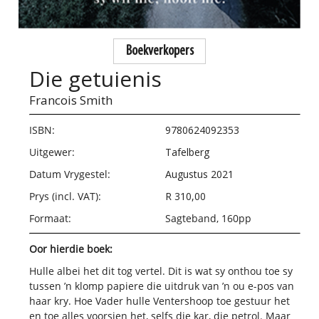
Boekverkopers
Die getuienis
Francois Smith
ISBN:
9780624092353
Uitgewer:
Tafelberg
Datum Vrygestel:
Augustus 2021
Prys (incl. VAT):
R 310,00
Formaat:
Sagteband, 160pp
Oor hierdie boek:
Hulle albei het dit tog vertel. Dit is wat sy onthou toe sy
tussen ’n klomp papiere die uitdruk van ’n ou e-pos van
haar kry. Hoe Vader hulle Ventershoop toe gestuur het
en toe alles voorsien het, selfs die kar, die petrol. Maar