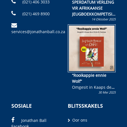
(021) 406 3033
SPERDATUM VERLENG
VIR AFRIKAANSE
(021) 469 8900
JEUGBOEKKOMPETISIE
14 Oktober 2025
Skryf ’n jeugboek of
kinderboek en staan ’n
services@jonathanball.co.za
kans om R50 000 te
wen!
“Rooikappie ennie
Wolf”
Omgesit in Kaaps deur
30 Mei 2025
Olivia M. Coetzee
SOSIALE
BLITSSKAKELS
Oor ons
Jonathan Ball
Facebook