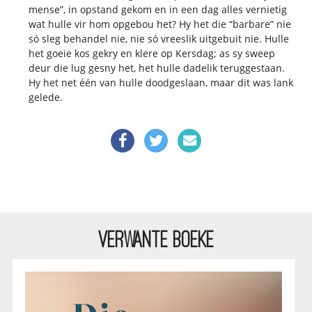
mense”, in opstand gekom en in een dag alles vernietig
wat hulle vir hom opgebou het? Hy het die “barbare” nie
só sleg behandel nie, nie só vreeslik uitgebuit nie. Hulle
het goeie kos gekry en klere op Kersdag; as sy sweep
deur die lug gesny het, het hulle dadelik teruggestaan.
Hy het net één van hulle doodgeslaan, maar dit was lank
gelede.
VERWANTE BOEKE