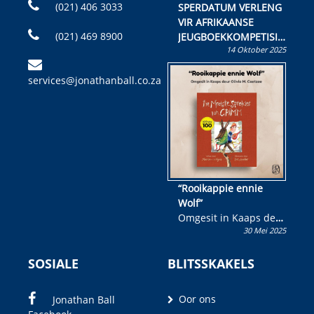
(021) 406 3033
SPERDATUM VERLENG
VIR AFRIKAANSE
(021) 469 8900
JEUGBOEKKOMPETISIE
14 Oktober 2025
Skryf ’n jeugboek of
kinderboek en staan ’n
services@jonathanball.co.za
kans om R50 000 te
wen!
“Rooikappie ennie
Wolf”
Omgesit in Kaaps deur
30 Mei 2025
Olivia M. Coetzee
SOSIALE
BLITSSKAKELS
Oor ons
Jonathan Ball