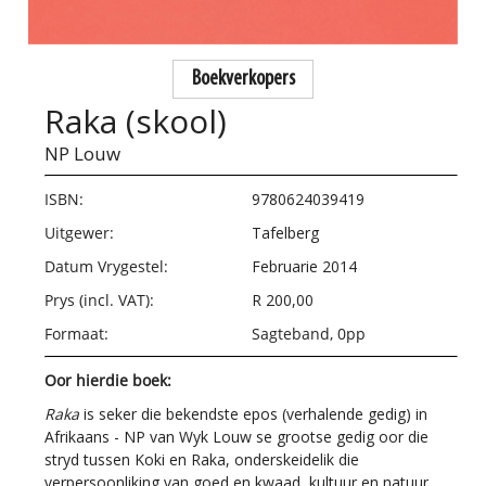
Boekverkopers
Raka (skool)
NP Louw
ISBN:
9780624039419
Uitgewer:
Tafelberg
Datum Vrygestel:
Februarie 2014
Prys (incl. VAT):
R 200,00
Formaat:
Sagteband, 0pp
Oor hierdie boek:
Raka
is seker die bekendste epos (verhalende gedig) in
Afrikaans - NP van Wyk Louw se grootse gedig oor die
stryd tussen Koki en Raka, onderskeidelik die
verpersoonliking van goed en kwaad, kultuur en natuur,