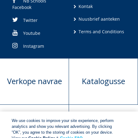
NB Schools
Kontak
Facebook
Nuusbrief aanteken
Twitter
Terms and Conditions
Youtube
Instagram
Verkope navrae
Katalogusse
We use cookies to improve your site experience, perform
Manuskrip
Versoek boekregte
analytics and show you relevant advertising. By clicking
“OK”, you agree to the storing of cookies on your device.
voorlegging