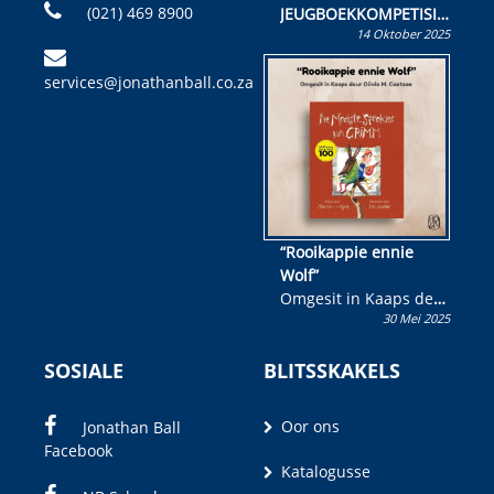
(021) 469 8900
JEUGBOEKKOMPETISIE
14 Oktober 2025
Skryf ’n jeugboek of
kinderboek en staan ’n
services@jonathanball.co.za
kans om R50 000 te
wen!
“Rooikappie ennie
Wolf”
Omgesit in Kaaps deur
30 Mei 2025
Olivia M. Coetzee
SOSIALE
BLITSSKAKELS
Oor ons
Jonathan Ball
Facebook
Katalogusse