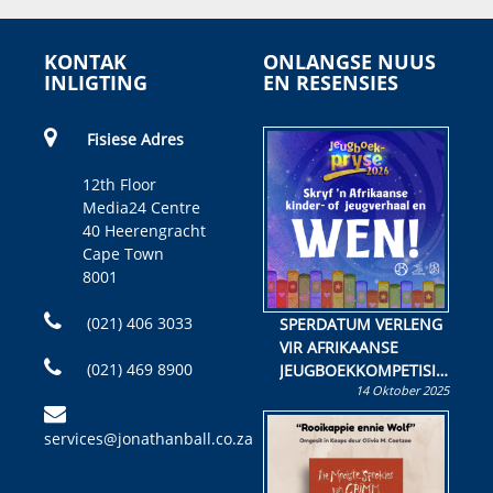
KONTAK
ONLANGSE NUUS
INLIGTING
EN RESENSIES
Fisiese Adres
12th Floor
Media24 Centre
40 Heerengracht
Cape Town
8001
(021) 406 3033
SPERDATUM VERLENG
VIR AFRIKAANSE
(021) 469 8900
JEUGBOEKKOMPETISIE
14 Oktober 2025
Skryf ’n jeugboek of
kinderboek en staan ’n
services@jonathanball.co.za
kans om R50 000 te
wen!