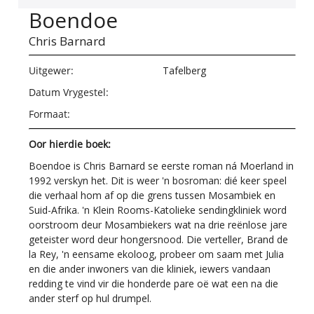
Boendoe
Chris Barnard
Uitgewer:
Tafelberg
Datum Vrygestel:
Formaat:
Oor hierdie boek:
Boendoe is Chris Barnard se eerste roman ná Moerland in
1992 verskyn het. Dit is weer 'n bosroman: dié keer speel
die verhaal hom af op die grens tussen Mosambiek en
Suid-Afrika. 'n Klein Rooms-Katolieke sendingkliniek word
oorstroom deur Mosambiekers wat na drie reënlose jare
geteister word deur hongersnood. Die verteller, Brand de
la Rey, 'n eensame ekoloog, probeer om saam met Julia
en die ander inwoners van die kliniek, iewers vandaan
redding te vind vir die honderde pare oë wat een na die
ander sterf op hul drumpel.