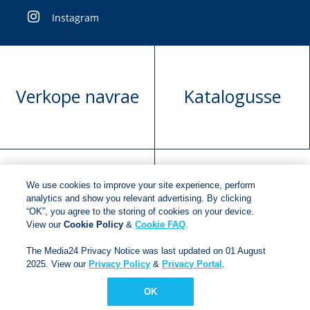
Instagram
Verkope navrae
Katalogusse
We use cookies to improve your site experience, perform
Manuskrip
Versoek boekregte
analytics and show you relevant advertising. By clicking
“OK”, you agree to the storing of cookies on your device.
voorlegging
View our
Cookie Policy
&
Cookie FAQ
.
The Media24 Privacy Notice was last updated on 01 August
2025. View our
Privacy Policy
&
Privacy Portal
.
Copyright © 2018
Jonathan Ball Publishers
.
All rights
reserved.
OK
Developed By:
Netgen Custom Software