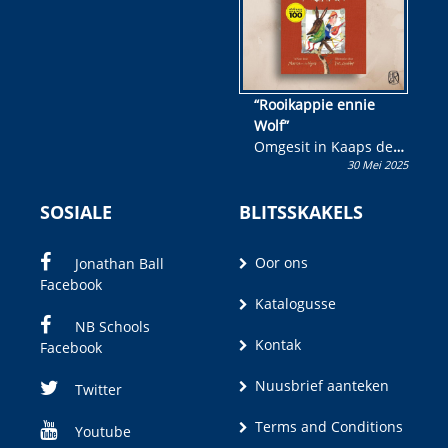
“Rooikappie ennie
Wolf”
Omgesit in Kaaps deur
30 Mei 2025
Olivia M. Coetzee
SOSIALE
BLITSSKAKELS
Oor ons
Jonathan Ball
Facebook
Katalogusse
NB Schools
Kontak
Facebook
Nuusbrief aanteken
Twitter
Terms and Conditions
Youtube