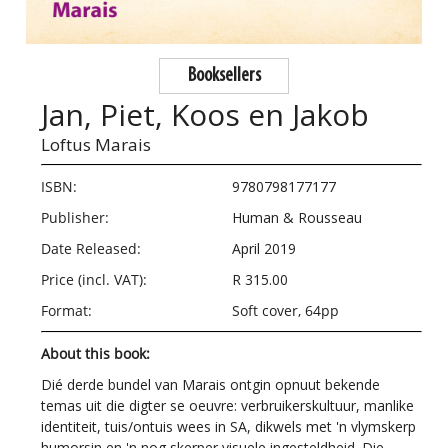
Booksellers
Jan, Piet, Koos en Jakob
Loftus Marais
ISBN:
9780798177177
Publisher:
Human & Rousseau
Date Released:
April 2019
Price (incl. VAT):
R 315.00
Format:
Soft cover, 64pp
About this book:
Dié derde bundel van Marais ontgin opnuut bekende
temas uit die digter se oeuvre: verbruikerskultuur, manlike
identiteit, tuis/ontuis wees in SA, dikwels met 'n vlymskerp
humorsin en 'n nog skerper visuele ingesteldheid. Die