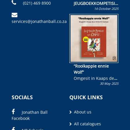
(021) 469 8900
JEUGBOEKKOMPETISIE
14 October 2025
Skryf ’n jeugboek of
kinderboek en staan ’n
services@jonathanball.co.za
kans om R50 000 te
wen!
“Rooikappie ennie
Wolf”
Omgesit in Kaaps deur
30 May 2025
Olivia M. Coetzee
SOCIALS
QUICK LINKS
About us
Jonathan Ball
Facebook
All catalogues