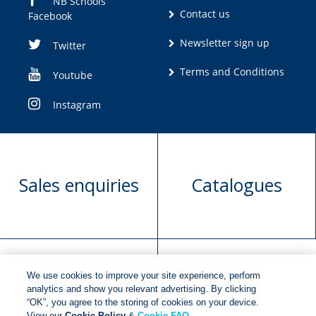
NB Schools
Contact us
Facebook
Newsletter sign up
Twitter
Terms and Conditions
Youtube
Instagram
Sales enquiries
Catalogues
We use cookies to improve your site experience, perform
Manuscript
Request book
analytics and show you relevant advertising. By clicking
“OK”, you agree to the storing of cookies on your device.
submission
rights
View our
Cookie Policy
&
Cookie FAQ
.