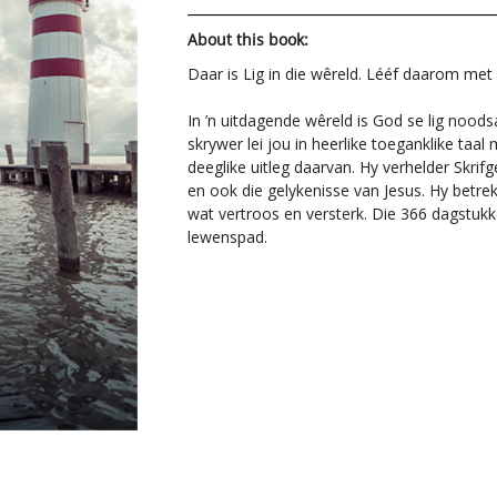
About this book:
Daar is Lig in die wêreld. Lééf daarom me
In ’n uitdagende wêreld is God se lig noods
skrywer lei jou in heerlike toeganklike taal
deeglike uitleg daarvan. Hy verhelder Skrifg
en ook die gelykenisse van Jesus. Hy betrek
wat vertroos en versterk. Die 366 dagstukke
lewenspad.