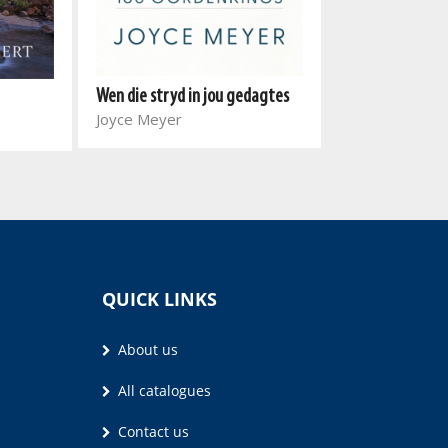
Wen die stryd in jou gedagtes
Die pad na war
Joyce Meyer
Lizette Murray
QUICK LINKS
About us
All catalogues
Contact us