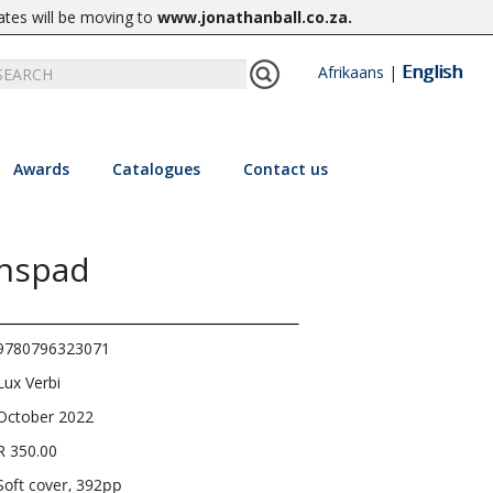
ates will be moving to
www.jonathanball.co.za
.
English
Afrikaans
|
Awards
Catalogues
Contact us
enspad
9780796323071
Lux Verbi
October 2022
R 350.00
Soft cover, 392pp