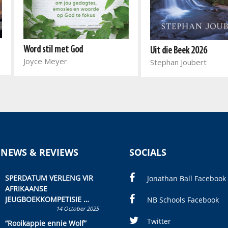
Word stil met God
Uit die Beek 2026
Joyce Meyer
Stephan Joubert
 NEWS & REVIEWS
SOCIALS
SPERDATUM VERLENG VIR
Jonathan Ball Facebook
AFRIKAANSE
JEUGBOEKKOMPETISIE
NB Schools Facebook
14 October 2025
Skryf ’n jeugboek of
kinderboek en staan ’n
Twitter
“Rooikappie ennie Wolf”