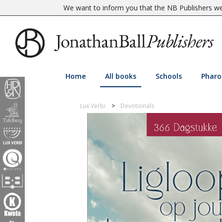
We want to inform you that the NB Publishers web
Home
All books
Schools
Pharo
Lux Verbi
Devotionals