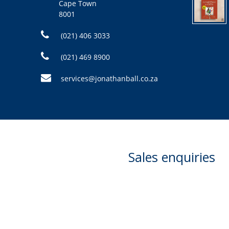
Cape Town
8001
(021) 406 3033
(021) 469 8900
services@jonathanball.co.za
Sales enquiries