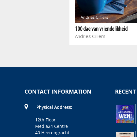
Knowing Who You Are Because
of Who God Is
100 dae van vriendelikheid
Demi-Leigh Tebow
Andries Cilliers
CONTACT INFORMATION
RECENT
Physical Address:
12th Floor
Media24 Centre
40 Heerengracht