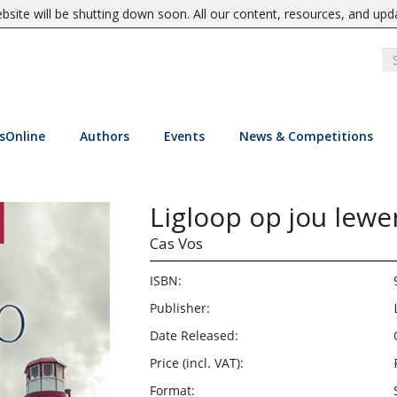
site will be shutting down soon. All our content, resources, and upd
sOnline
Authors
Events
News & Competitions
Ligloop op jou lew
Cas Vos
ISBN:
Publisher:
Date Released:
Price (incl. VAT):
Format: