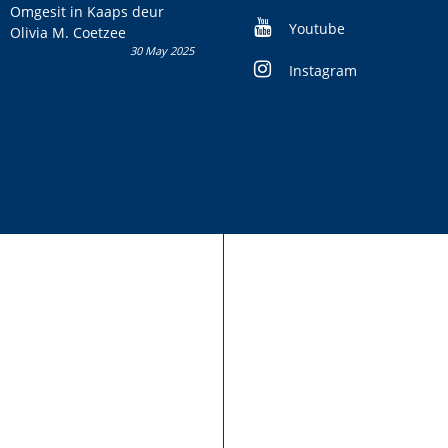
kans om R50 000 te wen!
Omgesit in Kaaps deur
Youtube
Olivia M. Coetzee
30 May 2025
Instagram