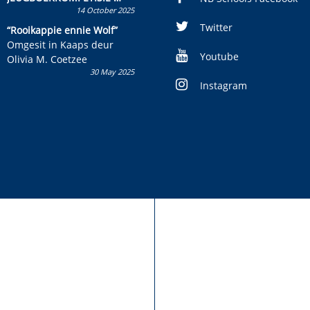
14 October 2025
Skryf ’n jeugboek of
kinderboek en staan ’n
Twitter
“Rooikappie ennie Wolf”
kans om R50 000 te wen!
Omgesit in Kaaps deur
Youtube
Olivia M. Coetzee
30 May 2025
Instagram