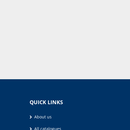
QUICK LINKS
About us
All catalogues