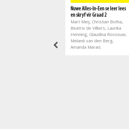
Best Books Lees en kyk met
Nuwe Alles-In-Een se leer lees
begrip: Graad 8 AFR HT
en skryf vir Graad 2
Frans Mostert
Mart Meij, Christian Botha,
Beatrix de Villiers, Laurika
Henning, Glaudina Rossouw,
Melané van den Berg,
Amanda Marais