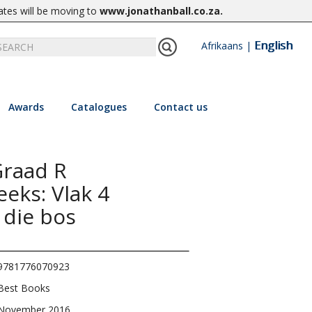
ates will be moving to
www.jonathanball.co.za
.
English
Afrikaans
|
Awards
Catalogues
Contact us
Graad R
eks: Vlak 4
 die bos
9781776070923
Best Books
November 2016