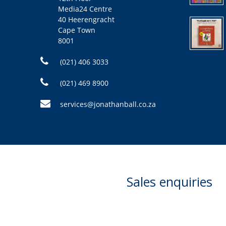
Media24 Centre
40 Heerengracht
Cape Town
8001
(021) 406 3033
(021) 469 8900
services@jonathanball.co.za
Sales enquiries