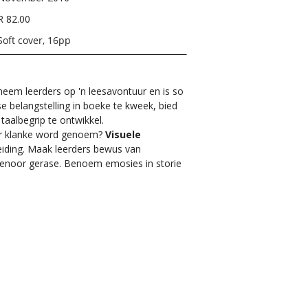
R 82.00
Soft cover, 16pp
eem leerders op 'n leesavontuur en is so
e belangstelling in boeke te kweek, bied
aalbegrip te ontwikkel.
r klanke word genoem?
Visuele
iding. Maak leerders bewus van
teenoor gerase. Benoem emosies in storie