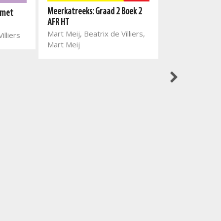
Meerkatreeks: Graad 2 Boek 2
 met
Nuwe Alles-In-E
AFR HT
vir voorskoolse
Mart Meij, Beatrix de Villiers,
illiers
Mart Meij, Rin
Mart Meij
Amorie Van St