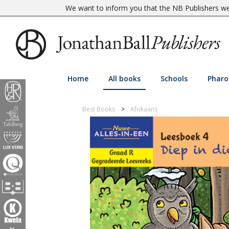
We want to inform you that the NB Publishers web
Home
All books
Schools
Pharo
Best Books
Afrikaans