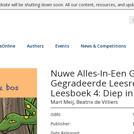
site will be shutting down soon. All our content, resources, and upd
sOnline
Authors
Events
News & Competitions
Nuwe Alles-In-Een 
Gegradeerde Leesre
Leesboek 4: Diep in
Mart Meij,
Beatrix de Villiers
ISBN:
Publisher:
Date Released: