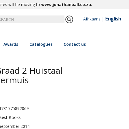
ates will be moving to
www.jonathanball.co.za
.
English
Afrikaans
|
Awards
Catalogues
Contact us
raad 2 Huistaal
permuis
9781775892069
Best Books
September 2014