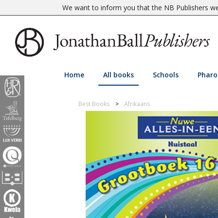
We want to inform you that the NB Publishers web
Home
All books
Schools
Pharo
Best Books
Afrikaans