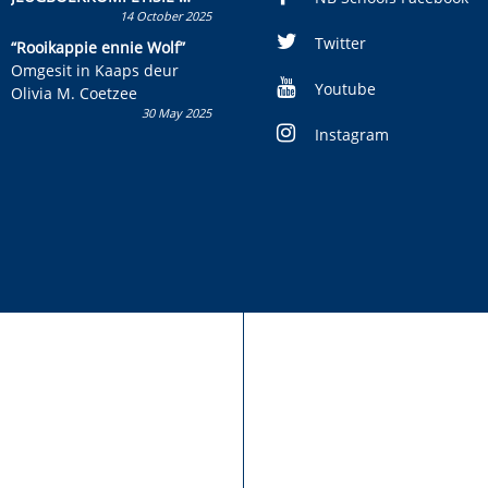
14 October 2025
Skryf ’n jeugboek of
kinderboek en staan ’n
Twitter
“Rooikappie ennie Wolf”
kans om R50 000 te wen!
Omgesit in Kaaps deur
Youtube
Olivia M. Coetzee
30 May 2025
Instagram