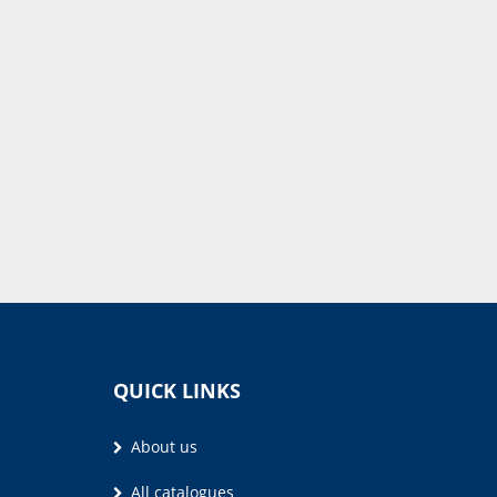
QUICK LINKS
About us
All catalogues