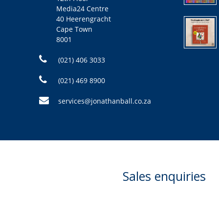
Media24 Centre
40 Heerengracht
Cape Town
8001
(021) 406 3033
(021) 469 8900
services@jonathanball.co.za
Sales enquiries