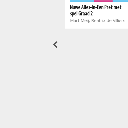
Best Books Eksamenhulp: Graad
Nuwe Alles-In-Een Pret met
9 Taal- en leesoefenboek vir
spel Graad 2
Afrikaans Eerste Addisionele
Mart Meij, Beatrix de Villiers
Taal
Alta Engelbrecht