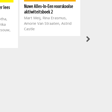
Storiebundel 3
Nuwe Alles-In-Een voorskoolse
er lees
Michelle Coope
aktiwiteitsboek 2
Hough
Mart Meij, Rina Erasmus,
otha,
Amorie Van Straaten, Astrid
rika
Castle
ssouw,