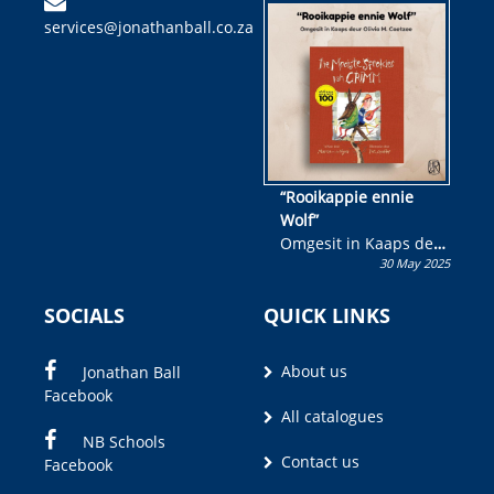
kinderboek en staan ’n
services@jonathanball.co.za
kans om R50 000 te
wen!
“Rooikappie ennie
Wolf”
Omgesit in Kaaps deur
30 May 2025
Olivia M. Coetzee
SOCIALS
QUICK LINKS
About us
Jonathan Ball
Facebook
All catalogues
NB Schools
Contact us
Facebook