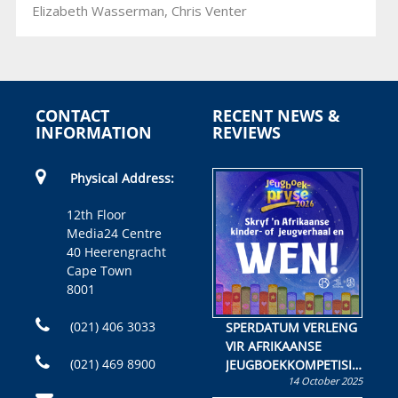
Elizabeth Wasserman, Chris Venter
CONTACT
RECENT NEWS &
INFORMATION
REVIEWS
Physical Address:
12th Floor
Media24 Centre
40 Heerengracht
Cape Town
8001
(021) 406 3033
SPERDATUM VERLENG
VIR AFRIKAANSE
(021) 469 8900
JEUGBOEKKOMPETISIE
14 October 2025
Skryf ’n jeugboek of