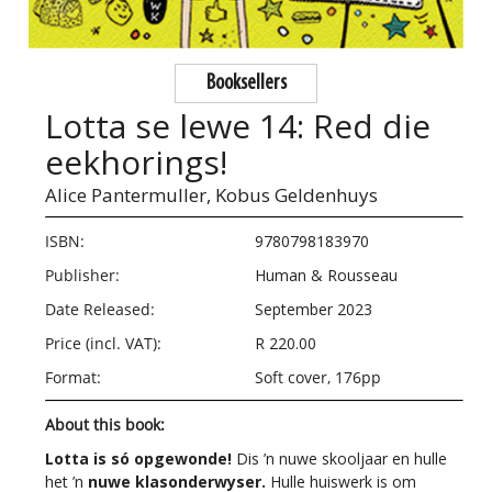
Booksellers
Lotta se lewe 14: Red die
eekhorings!
Alice Pantermuller,
Kobus Geldenhuys
ISBN:
9780798183970
Publisher:
Human & Rousseau
Date Released:
September 2023
Price (incl. VAT):
R 220.00
Format:
Soft cover, 176pp
About this book:
Lotta is só opgewonde!
Dis ’n nuwe skooljaar en hulle
het ’n
nuwe klasonderwyser.
Hulle huiswerk is om