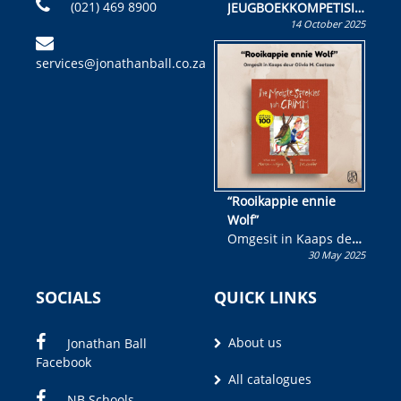
(021) 469 8900
JEUGBOEKKOMPETISIE
14 October 2025
Skryf ’n jeugboek of
kinderboek en staan ’n
services@jonathanball.co.za
kans om R50 000 te
wen!
“Rooikappie ennie
Wolf”
Omgesit in Kaaps deur
30 May 2025
Olivia M. Coetzee
SOCIALS
QUICK LINKS
About us
Jonathan Ball
Facebook
All catalogues
NB Schools