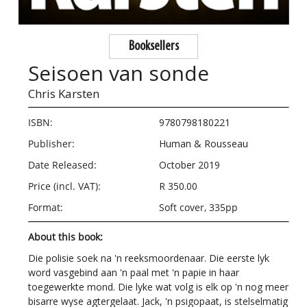
Booksellers
Seisoen van sonde
Chris Karsten
ISBN:
9780798180221
Publisher:
Human & Rousseau
Date Released:
October 2019
Price (incl. VAT):
R 350.00
Format:
Soft cover, 335pp
About this book:
Die polisie soek na 'n reeksmoordenaar. Die eerste lyk
word vasgebind aan 'n paal met 'n papie in haar
toegewerkte mond. Die lyke wat volg is elk op 'n nog meer
bisarre wyse agtergelaat. Jack, 'n psigopaat, is stelselmatig