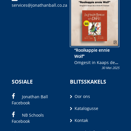
services@jonathanball.co.za
kans om R50 000 te
wen!
“Rooikappie ennie
Wolf”
Omgesit in Kaaps deur
30 Mei 2025
Olivia M. Coetzee
SOSIALE
BLITSSKAKELS
Oor ons
Jonathan Ball
Facebook
Katalogusse
NB Schools
Kontak
Facebook