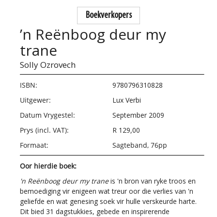
Boekverkopers
’n Reënboog deur my
trane
Solly Ozrovech
ISBN:
9780796310828
Uitgewer:
Lux Verbi
Datum Vrygestel:
September 2009
Prys (incl. VAT):
R 129,00
Formaat:
Sagteband, 76pp
Oor hierdie boek:
'n Reënboog deur my trane
is 'n bron van ryke troos en
bemoediging vir enigeen wat treur oor die verlies van 'n
geliefde en wat genesing soek vir hulle verskeurde harte.
Dit bied 31 dagstukkies, gebede en inspirerende