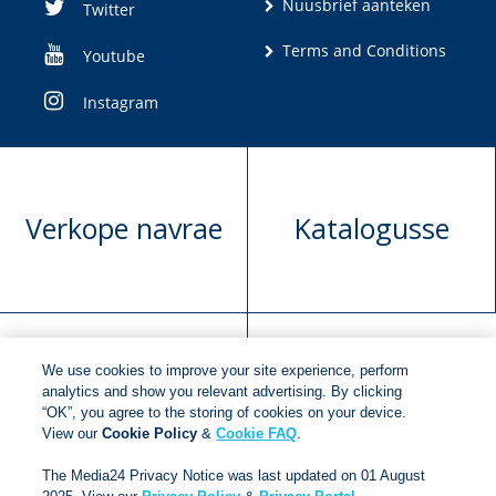
Nuusbrief aanteken
Twitter
Terms and Conditions
Youtube
Instagram
Verkope navrae
Katalogusse
We use cookies to improve your site experience, perform
Manuskrip
Versoek boekregte
analytics and show you relevant advertising. By clicking
“OK”, you agree to the storing of cookies on your device.
voorlegging
View our
Cookie Policy
&
Cookie FAQ
.
The Media24 Privacy Notice was last updated on 01 August