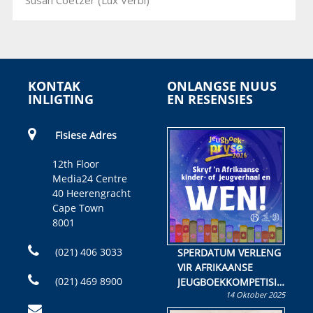
Susan Coetzer (Lux Verbi)
KONTAK
ONLANGSE NUUS
INLIGTING
EN RESENSIES
Fisiese Adres
12th Floor
Media24 Centre
40 Heerengracht
Cape Town
8001
(021) 406 3033
SPERDATUM VERLENG
VIR AFRIKAANSE
(021) 469 8900
JEUGBOEKKOMPETISIE
14 Oktober 2025
Skryf ’n jeugboek of
kinderboek en staan ’n