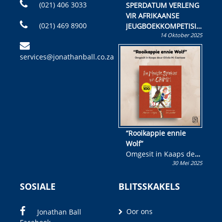
(021) 406 3033
SPERDATUM VERLENG
VIR AFRIKAANSE
(021) 469 8900
JEUGBOEKKOMPETISIE
14 Oktober 2025
Skryf ’n jeugboek of
kinderboek en staan ’n
services@jonathanball.co.za
kans om R50 000 te
wen!
“Rooikappie ennie
Wolf”
Omgesit in Kaaps deur
30 Mei 2025
Olivia M. Coetzee
SOSIALE
BLITSSKAKELS
Oor ons
Jonathan Ball