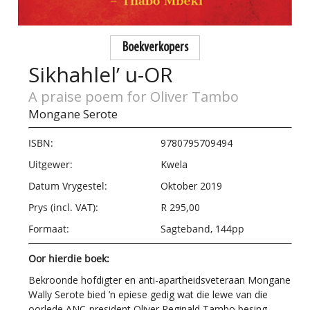
Boekverkopers
Sikhahlel’ u-OR
A praise poem for Oliver Tambo
Mongane Serote
ISBN:
9780795709494
Uitgewer:
Kwela
Datum Vrygestel:
Oktober 2019
Prys (incl. VAT):
R 295,00
Formaat:
Sagteband, 144pp
Oor hierdie boek:
Bekroonde hofdigter en anti-apartheidsveteraan Mongane
Wally Serote bied ’n epiese gedig wat die lewe van die
oorlede ANC-president Oliver Reginald Tambo besing.