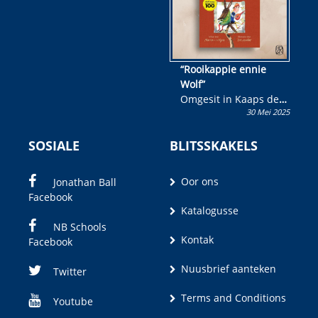
“Rooikappie ennie
Wolf”
Omgesit in Kaaps deur
30 Mei 2025
Olivia M. Coetzee
SOSIALE
BLITSSKAKELS
Oor ons
Jonathan Ball
Facebook
Katalogusse
NB Schools
Kontak
Facebook
Nuusbrief aanteken
Twitter
Terms and Conditions
Youtube