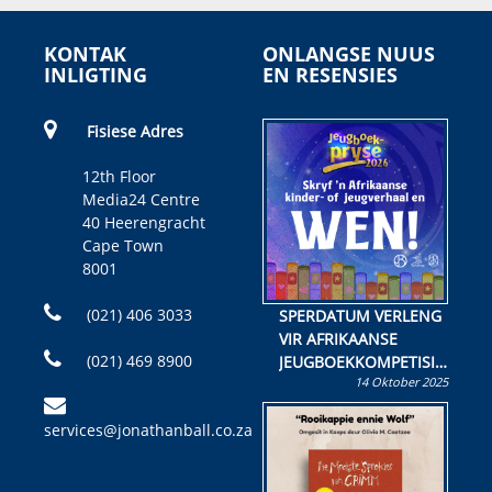
KONTAK
ONLANGSE NUUS
INLIGTING
EN RESENSIES
Fisiese Adres
12th Floor
Media24 Centre
40 Heerengracht
Cape Town
8001
(021) 406 3033
SPERDATUM VERLENG
VIR AFRIKAANSE
(021) 469 8900
JEUGBOEKKOMPETISIE
14 Oktober 2025
Skryf ’n jeugboek of
kinderboek en staan ’n
services@jonathanball.co.za
kans om R50 000 te
wen!