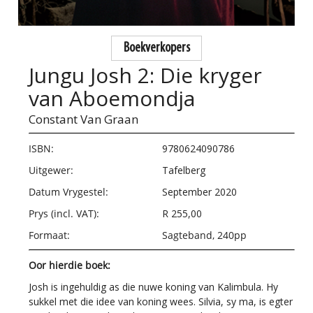
Boekverkopers
Jungu Josh 2: Die kryger
van Aboemondja
Constant Van Graan
ISBN:
9780624090786
Uitgewer:
Tafelberg
Datum Vrygestel:
September 2020
Prys (incl. VAT):
R 255,00
Formaat:
Sagteband, 240pp
Oor hierdie boek:
Josh is ingehuldig as die nuwe koning van Kalimbula. Hy
sukkel met die idee van koning wees. Silvia, sy ma, is egter