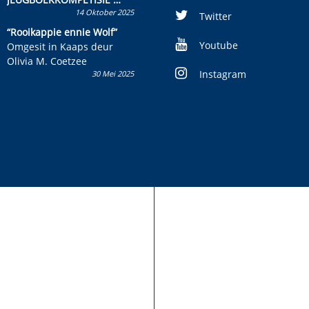
14 Oktober 2025
Skryf ’n jeugboek of
Twitter
kinderboek en staan ’n
“Rooikappie ennie Wolf”
kans om R50 000 te wen!
Youtube
Omgesit in Kaaps deur
Olivia M. Coetzee
Instagram
30 Mei 2025