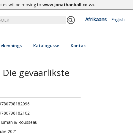
ates will be moving to
www.jonathanball.co.za
.
Afrikaans
|
English
ekennings
Katalogusse
Kontak
 Die gevaarlikste
9780798182096
9780798182102
Human & Rousseau
Julie 2021