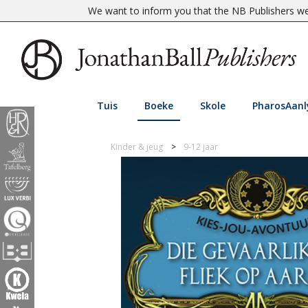
We want to inform you that the NB Publishers web
Tuis
Boeke
Skole
PharosAanl
Kinder & jeug
9-12 jaar