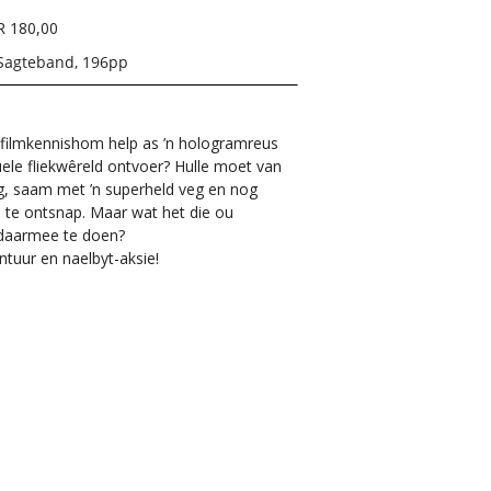
R 180,00
Sagteband, 196pp
sy filmkennishom help as ’n hologramreus
uele fliekwêreld ontvoer? Hulle moet van
, saam met ’n superheld veg en nog
en te ontsnap. Maar wat het die ou
t daarmee te doen?
ntuur en naelbyt-aksie!