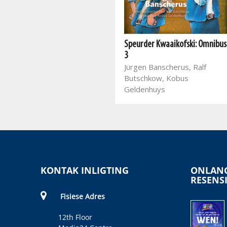
Speurder Kwaaikofski 14:
Afbeen en lang vingers
Speurder Kwaaikofski: Omnibus
Jürgen Banscherus, Kobus
3
Geldenhuys, Ralf Butschkow
Jürgen Banscherus, Ralf
(illustr.)
Butschkow, Kobus
Geldenhuys
KONTAK INLIGTING
ONLANG
RESENS
Fisiese Adres
12th Floor