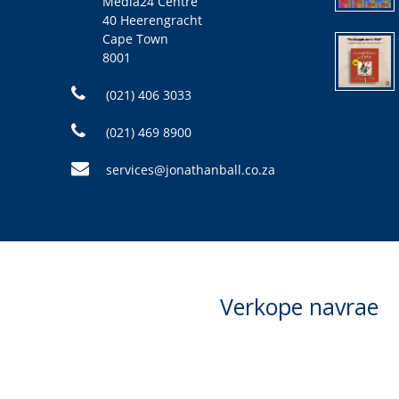
Media24 Centre
40 Heerengracht
Cape Town
8001
(021) 406 3033
(021) 469 8900
services@jonathanball.co.za
Verkope navrae