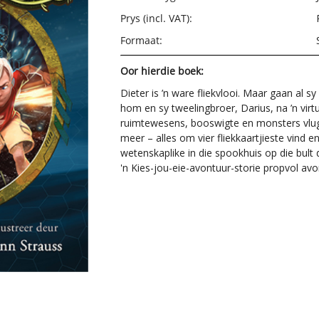
Prys (incl. VAT):
Formaat:
Oor hierdie boek:
Dieter is ’n ware fliekvlooi. Maar gaan al 
hom en sy tweelingbroer, Darius, na ’n virt
ruimtewesens, booswigte en monsters vlug
meer – alles om vier fliekkaartjieste vind 
wetenskaplike in die spookhuis op die bul
'n Kies-jou-eie-avontuur-storie propvol avo