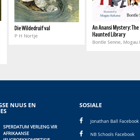
An Anansi Mystery: The
Die Wildedruif val
Haunted Library
P H Nortje
Bontle Senne, Mogau
SE NUUS EN
SOSIALE
IES
Jonathan Ball Facebook
SPERDATUM VERLENG VIR
AFRIKAANSE
NB Schools Facebook
JEUGBOEKKOMPETISIE