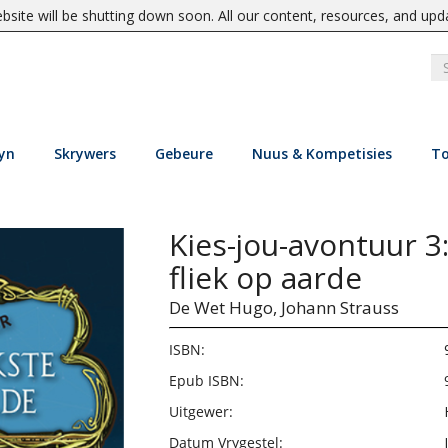
site will be shutting down soon. All our content, resources, and upd
yn
Skrywers
Gebeure
Nuus & Kompetisies
To
Kies-jou-avontuur 3:
fliek op aarde
De Wet Hugo,
Johann Strauss
ISBN:
Epub ISBN:
Uitgewer:
Datum Vrygestel: