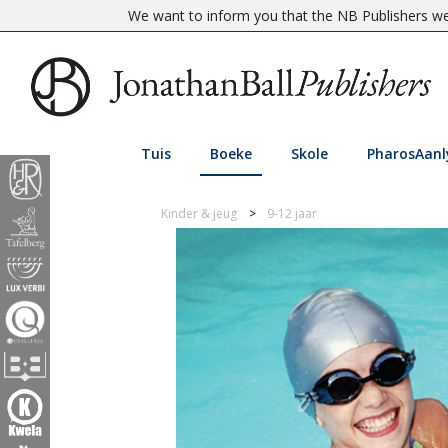
We want to inform you that the NB Publishers web
Tuis
Boeke
Skole
PharosAanl
Kinder & jeug
9-12 jaar