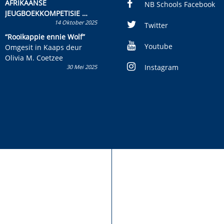
AFRIKAANSE
NB Schools Facebook
JEUGBOEKKOMPETISIE
14 Oktober 2025
Skryf ’n jeugboek of
Twitter
kinderboek en staan ’n
“Rooikappie ennie Wolf”
kans om R50 000 te wen!
Youtube
Omgesit in Kaaps deur
Olivia M. Coetzee
Instagram
30 Mei 2025