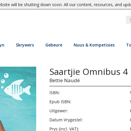
site will be shutting down soon. All our content, resources, and upd
yn
Skrywers
Gebeure
Nuus & Kompetisies
To
Saartjie Omnibus 4
Bettie Naudé
ISBN:
Epub ISBN:
Uitgewer:
Datum Vrygestel:
Prys (incl. VAT):