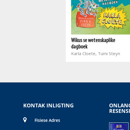
Die goorste week ooit: Dinsdag
Matt Cosgrove, Eva Amores,
Wikus se wetenskaplike
Kobus Geldenhuys
dagboek
Karla Cloete, Tumi Steyn
KONTAK INLIGTING
ONLANG
RESENS
Fisiese Adres