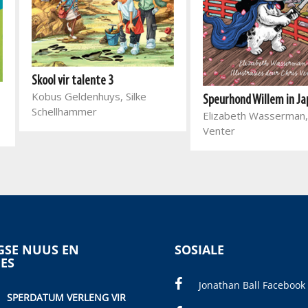
Skool vir talente 3
Kobus Geldenhuys, Silke
Speurhond Willem in J
Schellhammer
Elizabeth Wasserman,
Venter
SE NUUS EN
SOSIALE
IES
Jonathan Ball Facebook
SPERDATUM VERLENG VIR