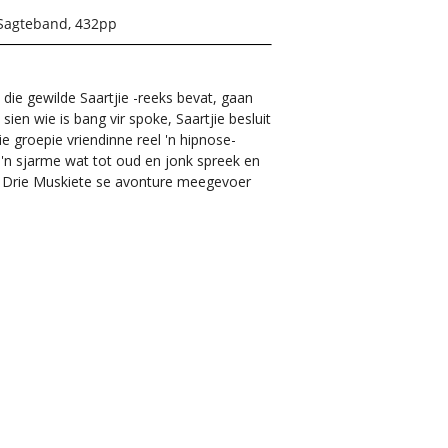
Sagteband, 432pp
n die gewilde
Saartjie
-reeks bevat, gaan
ien wie is bang vir spoke, Saartjie besluit
ie groepie vriendinne reel 'n hipnose-
t 'n sjarme wat tot oud en jonk spreek en
ie Drie Muskiete se avonture meegevoer