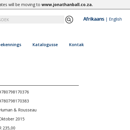
ates will be moving to
www.jonathanball.co.za
.
Afrikaans
|
English
ekennings
Katalogusse
Kontak
9780798170376
9780798170383
Human & Rousseau
Oktober 2015
R 235,00