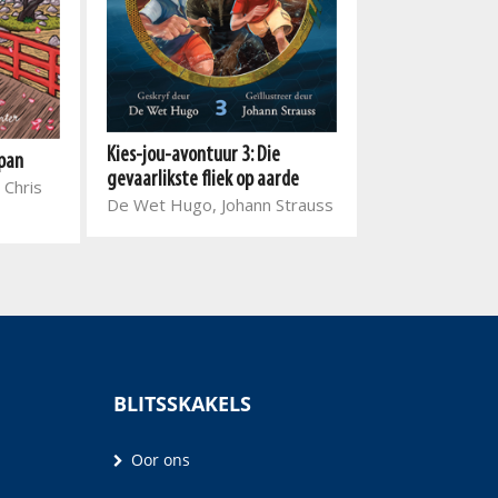
Kies-jou-avontuur 3: Die
An Anansi Myste
apan
gevaarlikste fliek op aarde
Haunted Librar
 Chris
De Wet Hugo, Johann Strauss
Bontle Senne,
BLITSSKAKELS
Oor ons