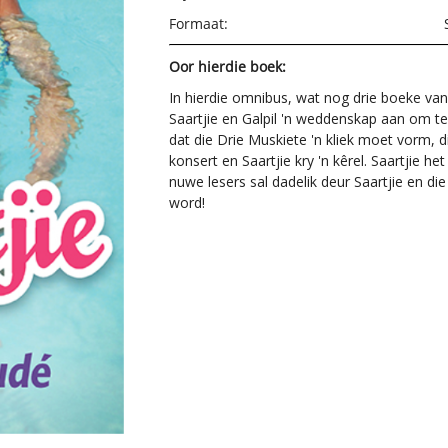
Formaat:
Oor hierdie boek:
In hierdie omnibus, wat nog drie boeke va
Saartjie en Galpil 'n weddenskap aan om te s
dat die Drie Muskiete 'n kliek moet vorm, d
konsert en Saartjie kry 'n kêrel.
Saartjie he
nuwe lesers sal dadelik deur Saartjie en d
word!