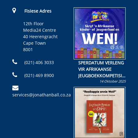
Fisiese Adres
12th Floor
Media24 Centre
40 Heerengracht
Cape Town
8001
(021) 406 3033
SPERDATUM VERLENG
VIR AFRIKAANSE
(021) 469 8900
JEUGBOEKKOMPETISIE
14 Oktober 2025
Skryf ’n jeugboek of
kinderboek en staan ’n
services@jonathanball.co.za
kans om R50 000 te
wen!