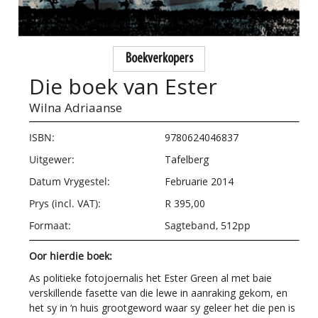
Boekverkopers
Die boek van Ester
Wilna Adriaanse
ISBN:
9780624046837
Uitgewer:
Tafelberg
Datum Vrygestel:
Februarie 2014
Prys (incl. VAT):
R 395,00
Formaat:
Sagteband, 512pp
Oor hierdie boek:
As politieke fotojoernalis het Ester Green al met baie
verskillende fasette van die lewe in aanraking gekom, en
het sy in ‘n huis grootgeword waar sy geleer het die pen is