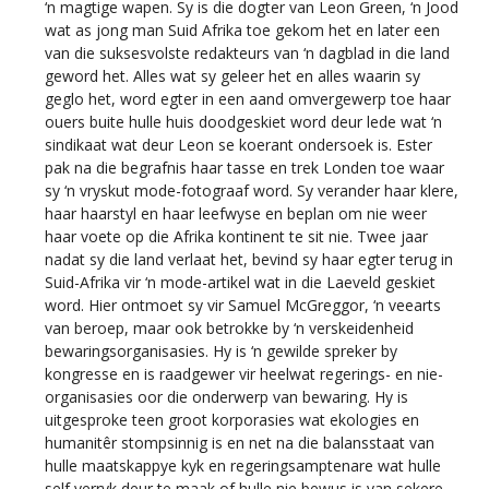
‘n magtige wapen. Sy is die dogter van Leon Green, ‘n Jood
wat as jong man Suid Afrika toe gekom het en later een
van die suksesvolste redakteurs van ‘n dagblad in die land
geword het. Alles wat sy geleer het en alles waarin sy
geglo het, word egter in een aand omvergewerp toe haar
ouers buite hulle huis doodgeskiet word deur lede wat ‘n
sindikaat wat deur Leon se koerant ondersoek is. Ester
pak na die begrafnis haar tasse en trek Londen toe waar
sy ‘n vryskut mode-fotograaf word. Sy verander haar klere,
haar haarstyl en haar leefwyse en beplan om nie weer
haar voete op die Afrika kontinent te sit nie. Twee jaar
nadat sy die land verlaat het, bevind sy haar egter terug in
Suid-Afrika vir ‘n mode-artikel wat in die Laeveld geskiet
word. Hier ontmoet sy vir Samuel McGreggor, ‘n veearts
van beroep, maar ook betrokke by ‘n verskeidenheid
bewaringsorganisasies. Hy is ‘n gewilde spreker by
kongresse en is raadgewer vir heelwat regerings- en nie-
organisasies oor die onderwerp van bewaring. Hy is
uitgesproke teen groot korporasies wat ekologies en
humanitêr stompsinnig is en net na die balansstaat van
hulle maatskappye kyk en regeringsamptenare wat hulle
self verryk deur te maak of hulle nie bewus is van sekere