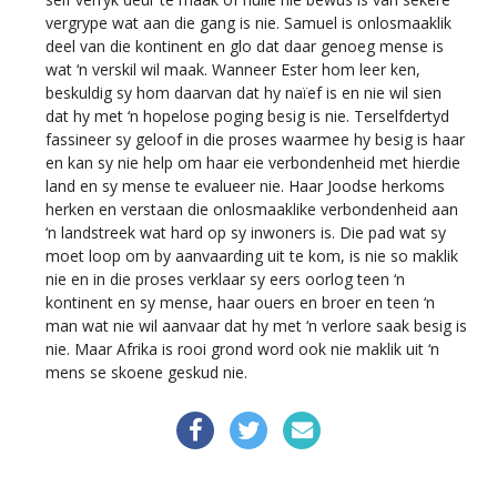
vergrype wat aan die gang is nie. Samuel is onlosmaaklik
deel van die kontinent en glo dat daar genoeg mense is
wat ‘n verskil wil maak. Wanneer Ester hom leer ken,
beskuldig sy hom daarvan dat hy naïef is en nie wil sien
dat hy met ‘n hopelose poging besig is nie. Terselfdertyd
fassineer sy geloof in die proses waarmee hy besig is haar
en kan sy nie help om haar eie verbondenheid met hierdie
land en sy mense te evalueer nie. Haar Joodse herkoms
herken en verstaan die onlosmaaklike verbondenheid aan
‘n landstreek wat hard op sy inwoners is. Die pad wat sy
moet loop om by aanvaarding uit te kom, is nie so maklik
nie en in die proses verklaar sy eers oorlog teen ‘n
kontinent en sy mense, haar ouers en broer en teen ‘n
man wat nie wil aanvaar dat hy met ‘n verlore saak besig is
nie. Maar Afrika is rooi grond word ook nie maklik uit ‘n
mens se skoene geskud nie.