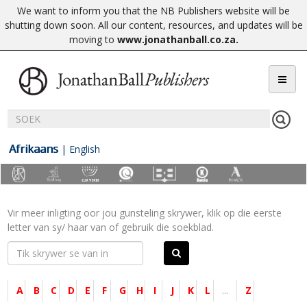
We want to inform you that the NB Publishers website will be
shutting down soon. All our content, resources, and updates will be
moving to
www.jonathanball.co.za
.
Afrikaans
|
English
Vir meer inligting oor jou gunsteling skrywer, klik op die eerste
letter van sy/ haar van of gebruik die soekblad.
A
B
C
D
E
F
G
H
I
J
K
L
...
Z