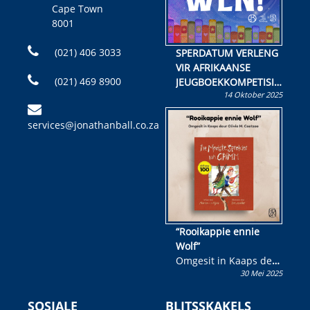
Cape Town
8001
(021) 406 3033
SPERDATUM VERLENG
VIR AFRIKAANSE
(021) 469 8900
JEUGBOEKKOMPETISIE
14 Oktober 2025
Skryf ’n jeugboek of
kinderboek en staan ’n
services@jonathanball.co.za
kans om R50 000 te
wen!
“Rooikappie ennie
Wolf”
Omgesit in Kaaps deur
30 Mei 2025
Olivia M. Coetzee
SOSIALE
BLITSSKAKELS