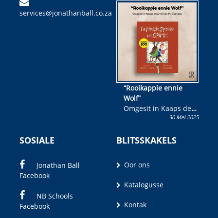
kinderboek en staan ’n
services@jonathanball.co.za
kans om R50 000 te
wen!
“Rooikappie ennie
Wolf”
Omgesit in Kaaps deur
30 Mei 2025
Olivia M. Coetzee
SOSIALE
BLITSSKAKELS
Oor ons
Jonathan Ball
Facebook
Katalogusse
NB Schools
Kontak
Facebook