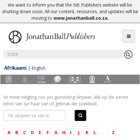
We want to inform you that the NB Publishers website will be
shutting down soon. All our content, resources, and updates will be
moving to
www.jonathanball.co.za
.
Afrikaans
|
English
Vir meer inligting oor jou gunsteling skrywer, klik op die eerste
letter van sy/ haar van of gebruik die soekblad.
A
B
C
D
E
F
G
H
I
J
K
L
...
Z