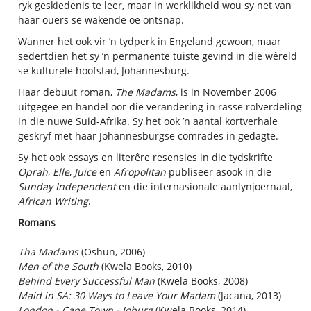
ryk geskiedenis te leer, maar in werklikheid wou sy net van
haar ouers se wakende oë ontsnap.
Wanner het ook vir ’n tydperk in Engeland gewoon, maar
sedertdien het sy ’n permanente tuiste gevind in die wêreld
se kulturele hoofstad, Johannesburg.
Haar debuut roman,
The Madams
, is in November 2006
uitgegee en handel oor die verandering in rasse rolverdeling
in die nuwe Suid-Afrika. Sy het ook ’n aantal kortverhale
geskryf met haar Johannesburgse comrades in gedagte.
Sy het ook essays en literêre resensies in die tydskrifte
Oprah
,
Elle
,
Juice
en
Afropolitan
publiseer asook in die
Sunday Independent
en die internasionale aanlynjoernaal,
African Writing
.
Romans
Tha Madams
(Oshun, 2006)
Men of the South
(Kwela Books, 2010)
Behind Every Successful Man
(Kwela Books, 2008)
Maid in SA: 30 Ways to Leave Your Madam
(Jacana, 2013)
London - Cape Town - Joburg
(Kwela Books, 2014)