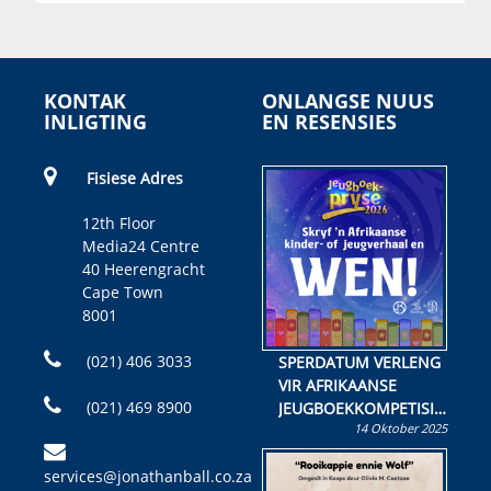
KONTAK
ONLANGSE NUUS
INLIGTING
EN RESENSIES
Fisiese Adres
12th Floor
Media24 Centre
40 Heerengracht
Cape Town
8001
(021) 406 3033
SPERDATUM VERLENG
VIR AFRIKAANSE
(021) 469 8900
JEUGBOEKKOMPETISIE
14 Oktober 2025
Skryf ’n jeugboek of
kinderboek en staan ’n
services@jonathanball.co.za
kans om R50 000 te