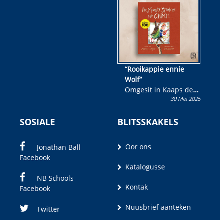
wen!
“Rooikappie ennie
Wolf”
Omgesit in Kaaps deur
30 Mei 2025
Olivia M. Coetzee
SOSIALE
BLITSSKAKELS
Oor ons
Jonathan Ball
Facebook
Katalogusse
NB Schools
Kontak
Facebook
Nuusbrief aanteken
Twitter