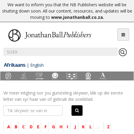
We want to inform you that the NB Publishers website will be
shutting down soon. All our content, resources, and updates will be
moving to
www.jonathanball.co.za
.
Afrikaans
|
English
Vir meer inligting oor jou gunsteling skrywer, klik op die eerste
letter van sy/ haar van of gebruik die soekblad.
A
B
C
D
E
F
G
H
I
J
K
L
...
Z