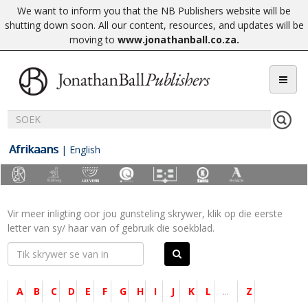
We want to inform you that the NB Publishers website will be
shutting down soon. All our content, resources, and updates will be
moving to
www.jonathanball.co.za
.
Afrikaans
|
English
Vir meer inligting oor jou gunsteling skrywer, klik op die eerste
letter van sy/ haar van of gebruik die soekblad.
A
B
C
D
E
F
G
H
I
J
K
L
...
Z