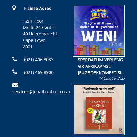
Fisiese Adres
12th Floor
Media24 Centre
40 Heerengracht
Cape Town
8001
(021) 406 3033
SPERDATUM VERLENG
VIR AFRIKAANSE
(021) 469 8900
JEUGBOEKKOMPETISIE
14 Oktober 2025
Skryf ’n jeugboek of
kinderboek en staan ’n
services@jonathanball.co.za
kans om R50 000 te
wen!