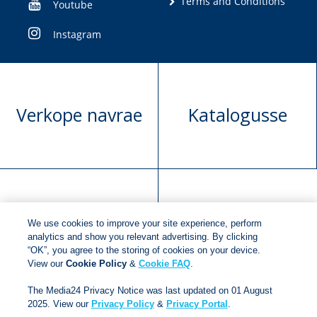
Terms and Conditions
Youtube
Instagram
Verkope navrae
Katalogusse
Manuskrip
Versoek boekregte
We use cookies to improve your site experience, perform
voorlegging
analytics and show you relevant advertising. By clicking
“OK”, you agree to the storing of cookies on your device.
View our
Cookie Policy
&
Cookie FAQ
.
Copyright © 2018
Jonathan Ball Publishers
.
All rights
The Media24 Privacy Notice was last updated on 01 August
reserved.
2025. View our
Privacy Policy
&
Privacy Portal
.