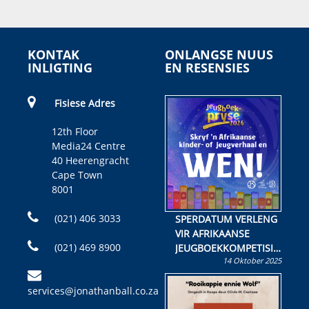
KONTAK
ONLANGSE NUUS
INLIGTING
EN RESENSIES
Fisiese Adres
12th Floor
Media24 Centre
40 Heerengracht
Cape Town
8001
(021) 406 3033
SPERDATUM VERLENG
VIR AFRIKAANSE
(021) 469 8900
JEUGBOEKKOMPETISIE
14 Oktober 2025
Skryf ’n jeugboek of
kinderboek en staan ’n
services@jonathanball.co.za
kans om R50 000 te
wen!