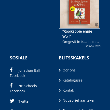
“Rooikappie ennie
Wolf”
Omgesit in Kaaps deur
30 Mei 2025
Olivia M. Coetzee
SOSIALE
BLITSSKAKELS
Oor ons
Jonathan Ball
Facebook
Katalogusse
NB Schools
Kontak
Facebook
Nuusbrief aanteken
Twitter