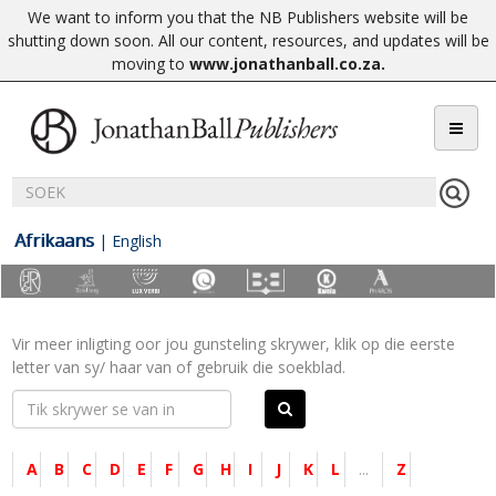
We want to inform you that the NB Publishers website will be
shutting down soon. All our content, resources, and updates will be
moving to
www.jonathanball.co.za
.
Afrikaans
|
English
Vir meer inligting oor jou gunsteling skrywer, klik op die eerste
letter van sy/ haar van of gebruik die soekblad.
A
B
C
D
E
F
G
H
I
J
K
L
...
Z