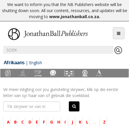
We want to inform you that the NB Publishers website will be
shutting down soon. All our content, resources, and updates will be
moving to
www.jonathanball.co.za
.
Afrikaans
|
English
Vir meer inligting oor jou gunsteling skrywer, klik op die eerste
letter van sy/ haar van of gebruik die soekblad.
A
B
C
D
E
F
G
H
I
J
K
L
...
Z