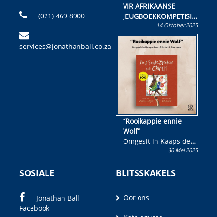
VIR AFRIKAANSE
(021) 469 8900
JEUGBOEKKOMPETISIE
14 Oktober 2025
Skryf ’n jeugboek of
kinderboek en staan ’n
services@jonathanball.co.za
kans om R50 000 te
wen!
“Rooikappie ennie
Wolf”
Omgesit in Kaaps deur
30 Mei 2025
Olivia M. Coetzee
SOSIALE
BLITSSKAKELS
Oor ons
Jonathan Ball
Facebook