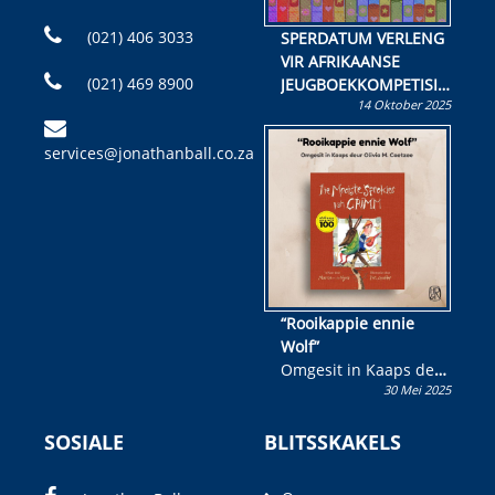
(021) 406 3033
SPERDATUM VERLENG
VIR AFRIKAANSE
(021) 469 8900
JEUGBOEKKOMPETISIE
14 Oktober 2025
Skryf ’n jeugboek of
kinderboek en staan ’n
services@jonathanball.co.za
kans om R50 000 te
wen!
“Rooikappie ennie
Wolf”
Omgesit in Kaaps deur
30 Mei 2025
Olivia M. Coetzee
SOSIALE
BLITSSKAKELS