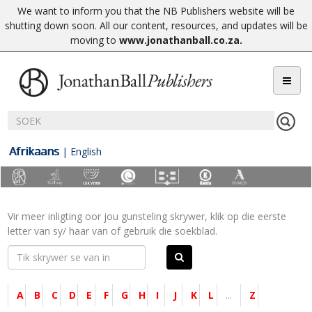
We want to inform you that the NB Publishers website will be
shutting down soon. All our content, resources, and updates will be
moving to
www.jonathanball.co.za
.
Afrikaans
|
English
Vir meer inligting oor jou gunsteling skrywer, klik op die eerste
letter van sy/ haar van of gebruik die soekblad.
A
B
C
D
E
F
G
H
I
J
K
L
...
Z