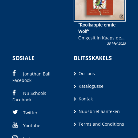
“Rooikappie ennie
Wolf”
Omgesit in Kaaps deur
30 Mei 2025
Olivia M. Coetzee
SOSIALE
BLITSSKAKELS
Oor ons
Jonathan Ball
Facebook
Katalogusse
NB Schools
Kontak
Facebook
Nuusbrief aanteken
Twitter
Terms and Conditions
Youtube