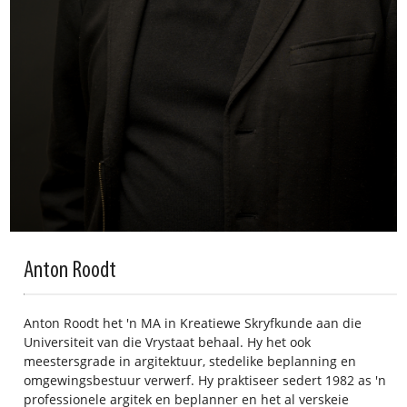
Anton Roodt
Anton Roodt het 'n MA in Kreatiewe Skryfkunde aan die
Universiteit van die Vrystaat behaal. Hy het ook
meestersgrade in argitektuur, stedelike beplanning en
omgewingsbestuur verwerf. Hy praktiseer sedert 1982 as 'n
professionele argitek en beplanner en het al verskeie