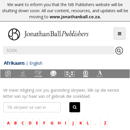
We want to inform you that the NB Publishers website will be
shutting down soon. All our content, resources, and updates will be
moving to
www.jonathanball.co.za
.
Afrikaans
|
English
Vir meer inligting oor jou gunsteling skrywer, klik op die eerste
letter van sy/ haar van of gebruik die soekblad.
A
B
C
D
E
F
G
H
I
J
K
L
...
Z