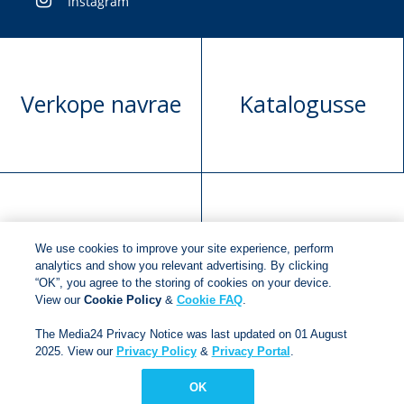
Instagram
Verkope navrae
Katalogusse
Manuskrip
Versoek boekregte
We use cookies to improve your site experience, perform
voorlegging
analytics and show you relevant advertising. By clicking
“OK”, you agree to the storing of cookies on your device.
View our
Cookie Policy
&
Cookie FAQ
.
Copyright © 2018
Jonathan Ball Publishers
.
All rights
The Media24 Privacy Notice was last updated on 01 August
reserved.
2025. View our
Privacy Policy
&
Privacy Portal
.
Developed By:
Netgen Custom Software
OK