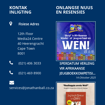
KONTAK
ONLANGSE NUUS
INLIGTING
EN RESENSIES
Fisiese Adres
12th Floor
Media24 Centre
40 Heerengracht
Cape Town
8001
(021) 406 3033
SPERDATUM VERLENG
VIR AFRIKAANSE
(021) 469 8900
JEUGBOEKKOMPETISIE
14 Oktober 2025
Skryf ’n jeugboek of
kinderboek en staan ’n
services@jonathanball.co.za
kans om R50 000 te
wen!