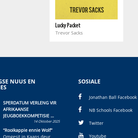
Lucky Packet
Trevor Sacks
SE NUUS EN
SOSIALE
IES
Jonathan Ball Facebook
SPERDATUM VERLENG VIR
AFRIKAANSE
NB Schools Facebook
JEUGBOEKKOMPETISIE
14 Oktober 2025
Skryf ’n jeugboek of
Twitter
kinderboek en staan ’n
“Rooikappie ennie Wolf”
kans om R50 000 te wen!
Youtube
Omgesit in Kaaps deur