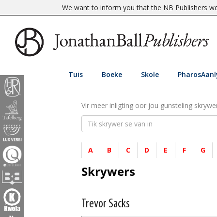
We want to inform you that the NB Publishers web
Tuis
Boeke
Skole
PharosAanl
Vir meer inligting oor jou gunsteling skrywer
A
B
C
D
E
F
G
Skrywers
Trevor Sacks