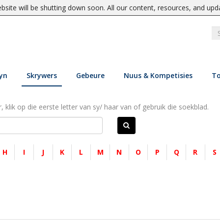
site will be shutting down soon. All our content, resources, and upd
yn
Skrywers
Gebeure
Nuus & Kompetisies
To
, klik op die eerste letter van sy/ haar van of gebruik die soekblad.
H
I
J
K
L
M
N
O
P
Q
R
S