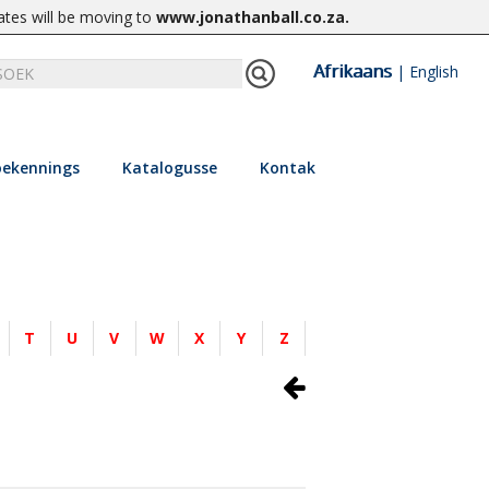
ates will be moving to
www.jonathanball.co.za
.
Afrikaans
|
English
ekennings
Katalogusse
Kontak
T
U
V
W
X
Y
Z