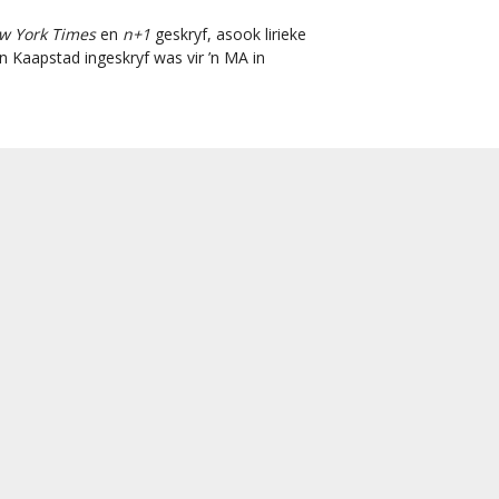
w York Times
en
n+1
geskryf, asook lirieke
an Kaapstad ingeskryf was vir ’n MA in