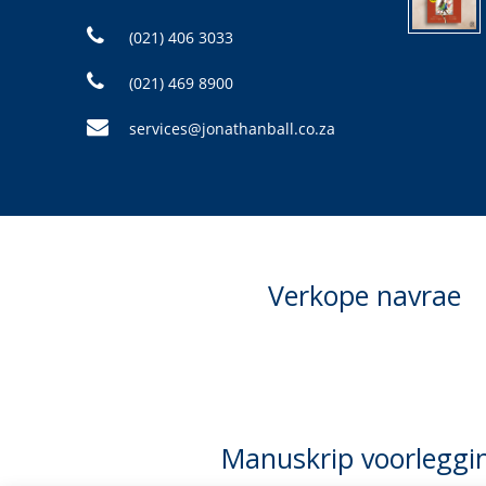
(021) 406 3033
(021) 469 8900
services@jonathanball.co.za
Verkope navrae
Manuskrip voorleggi