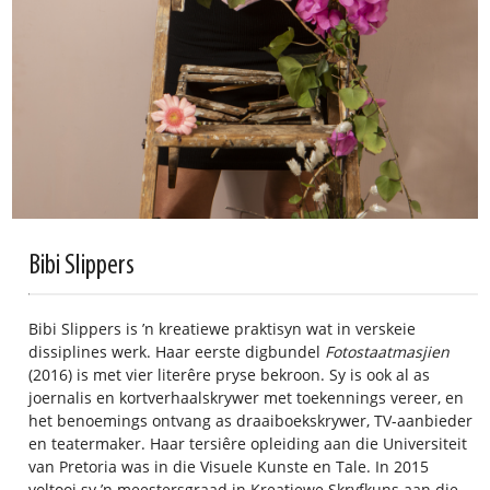
Bibi Slippers
Bibi Slippers is ’n kreatiewe praktisyn wat in verskeie
dissiplines werk. Haar eerste digbundel
Fotostaatmasjien
(2016) is met vier literêre pryse bekroon. Sy is ook al as
joernalis en kortverhaalskrywer met toekennings vereer, en
het benoemings ontvang as draaiboekskrywer, TV-aanbieder
en teatermaker. Haar tersiêre opleiding aan die Universiteit
van Pretoria was in die Visuele Kunste en Tale. In 2015
voltooi sy ’n meestersgraad in Kreatiewe Skryfkuns aan die