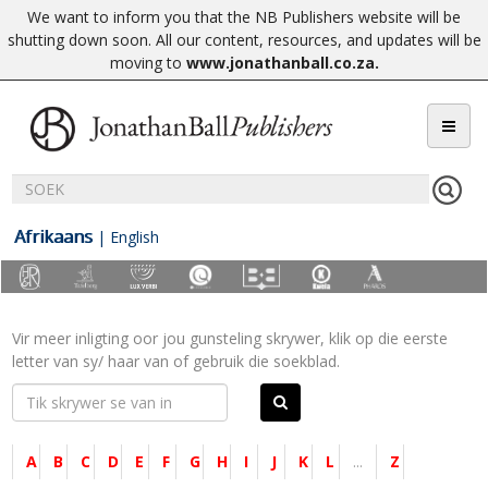
We want to inform you that the NB Publishers website will be
shutting down soon. All our content, resources, and updates will be
moving to
www.jonathanball.co.za
.
Afrikaans
|
English
Vir meer inligting oor jou gunsteling skrywer, klik op die eerste
letter van sy/ haar van of gebruik die soekblad.
A
B
C
D
E
F
G
H
I
J
K
L
...
Z