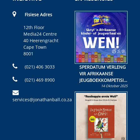
Fisiese Adres
12th Floor
Media24 Centre
40 Heerengracht
Cape Town
8001
(021) 406 3033
SPERDATUM VERLENG
VIR AFRIKAANSE
(021) 469 8900
JEUGBOEKKOMPETISIE
14 Oktober 2025
Skryf ’n jeugboek of
kinderboek en staan ’n
services@jonathanball.co.za
kans om R50 000 te
wen!