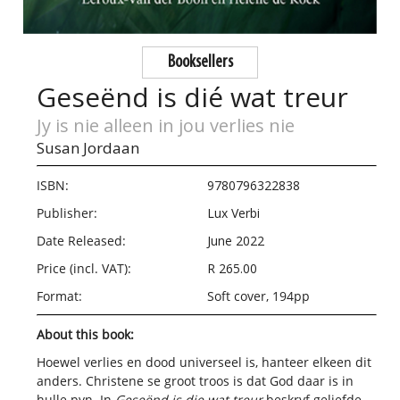
Booksellers
Geseënd is dié wat treur
Jy is nie alleen in jou verlies nie
Susan Jordaan
ISBN:
9780796322838
Publisher:
Lux Verbi
Date Released:
June 2022
Price (incl. VAT):
R 265.00
Format:
Soft cover, 194pp
About this book:
Hoewel verlies en dood universeel is, hanteer elkeen dit
anders. Christene se groot troos is dat God daar is in
hulle pyn. In
Geseënd is die wat treur
beskryf geliefde