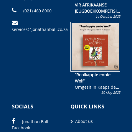
VIR AFRIKAANSE
(021) 469 8900
JEUGBOEKKOMPETISIE
14 October 2025
Skryf ’n jeugboek of
kinderboek en staan ’n
services@jonathanball.co.za
kans om R50 000 te
wen!
“Rooikappie ennie
Wolf”
Omgesit in Kaaps deur
30 May 2025
Olivia M. Coetzee
SOCIALS
QUICK LINKS
About us
Jonathan Ball
Facebook