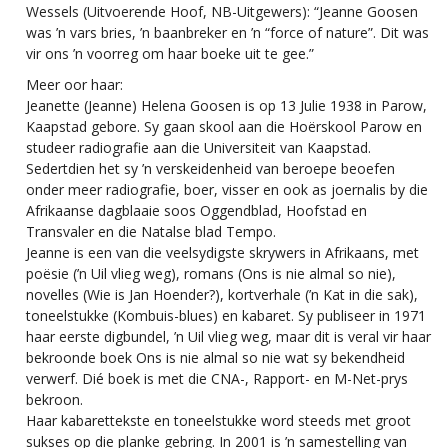
Wessels
(Uitvoerende Hoof, NB-Uitgewers): “Jeanne Goosen
was ’n vars bries, ’n baanbreker en ’n “force of nature”. Dit was
vir ons ’n voorreg om haar boeke uit te gee.”
Meer oor haar:
Jeanette (Jeanne) Helena Goosen is op 13 Julie 1938 in Parow,
Kaapstad gebore. Sy gaan skool aan die Hoërskool Parow en
studeer ra
diografie aan die Universiteit van Kaapstad.
Sedertdien het sy ’n verskeidenheid van beroepe beoefen
onder meer radiografie, boer, visser en ook as joernalis by die
Afrikaanse dagblaaie soos Oggendblad, Hoofstad en
Transvaler en die Natalse blad Tempo.
Jeanne is een van die veelsydigste skrywers in Afrikaans, met
poësie (’n Uil vlieg weg), romans (Ons is nie almal so nie),
novelles (Wie is Jan Hoender?), kortverhale (’n Kat in die sak),
toneelstukke (Kombuis-blues) en kabaret. Sy publiseer in 1971
haar eerste digbundel, ’n Uil vlieg weg, maar dit is veral vir haar
bekroonde boek Ons is nie almal so nie wat sy bekendheid
verwerf. Dié boek is met die CNA-, Rapport- en M-Net-prys
bekroon.
Haar kabarettekste en toneelstukke word steeds met groot
sukses op die planke gebring. In 2001 is ’n samestelling van