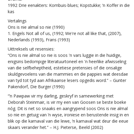
1992 Drie eenakters: Kombuis-blues; Kopstukke; ’n Koffer in die
kas
Vertalings
Ons is nie almal so nie (1990)
1. Engels Not all of us, (1992; We're not all like that, (2007),
Nederlands (1993), Frans (1993)
Uittreksels uit resensies:
“Ons is nie almal so nie is soos 'n vars luggie in die huidige,
enigsins bedompige literatuurtoneel en 'n heerlike afwisseling
van die selfbeheptheid, estetiese pretensies of die onsalige
skuldgevoelens van die mammies en die pappies wat deesdae
van tyd tot tyd aan Afrikaanse lesers opgedis word.” – Gunter
Pakendorf, Die Burger (1990)
“’n Pawpaw vir my darling, geskryf in samewerking met
Deborah Steinmair, is vir my een van Goosen se beste boeke
nóg. Dit is net so snaaks en aangrypend soos Ons is nie almal
so nie en getuig van ’n wyse, ironiese en berustende insig in en
blik op die karnaval van die lewe, ’n karnaval wat deur die eeue
skaars verander het.” – H.J. Pieterse, Beeld (2002)