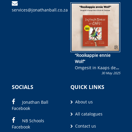
kinderboek en staan ’n
services@jonathanball.co.za
kans om R50 000 te
wen!
“Rooikappie ennie
Wolf”
Omgesit in Kaaps deur
30 May 2025
Olivia M. Coetzee
SOCIALS
QUICK LINKS
About us
Jonathan Ball
Facebook
All catalogues
NB Schools
Contact us
Facebook