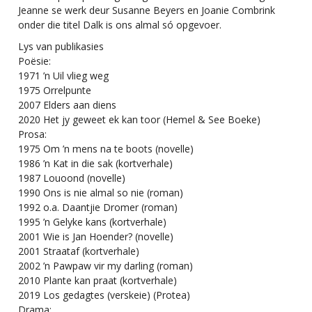
Jeanne se werk deur Susanne Beyers en Joanie Combrink
onder die titel Dalk is ons almal só opgevoer.
Lys van publikasies
Poësie:
1971 ’n Uil vlieg weg
1975 Orrelpunte
2007 Elders aan diens
2020 Het jy geweet ek kan toor (Hemel & See Boeke)
Prosa:
1975 Om ’n mens na te boots (novelle)
1986 ’n Kat in die sak (kortverhale)
1987 Louoond (novelle)
1990 Ons is nie almal so nie (roman)
1992 o.a. Daantjie Dromer (roman)
1995 ’n Gelyke kans (kortverhale)
2001 Wie is Jan Hoender? (novelle)
2001 Straataf (kortverhale)
2002 ’n Pawpaw vir my darling (roman)
2010 Plante kan praat (kortverhale)
2019 Los gedagtes (verskeie) (Protea)
Drama: