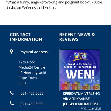
“What a funny, anger-provoking and poignant book”. – Albie
Sachs on We're not all like that
CONTACT
RECENT NEWS &
INFORMATION
REVIEWS
Physical Address:
12th Floor
Media24 Centre
40 Heerengracht
Cape Town
8001
(021) 406 3033
SPERDATUM VERLENG
VIR AFRIKAANSE
(021) 469 8900
JEUGBOEKKOMPETISIE
14 October 2025
Skryf ’n jeugboek of