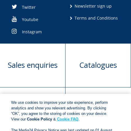
Newsletter sign up
Twitter
Terms and Conditions
Youtube
Instagram
Sales enquiries
Catalogues
We use cookies to improve your site experience, perform
Manuscript
Request book
analytics and show you relevant advertising. By clicking
“OK”, you agree to the storing of cookies on your device.
submission
rights
View our
Cookie Policy
&
Cookie FAQ
.
The Media24 Privacy Notice was last updated on 01 August