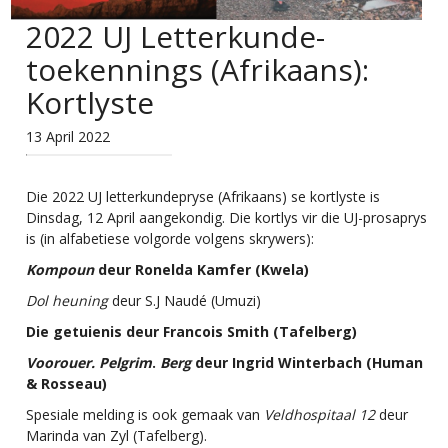
2022 UJ Letterkunde-
toekennings (Afrikaans):
Kortlyste
13 April 2022
Die 2022 UJ letterkundepryse
(Afrikaans) se kortlyste is
Dinsdag, 12 April aangekondig. Die kortlys vir die UJ-prosaprys
is (in alfabetiese volgorde volgens skrywers):
Kompoun
deur Ronelda Kamfer (Kwela)
Dol heuning
deur S.J Naudé (Umuzi)
Die getuienis deur Francois Smith (Tafelberg)
Voorouer. Pelgrim
.
Berg
deur Ingrid Winterbach (Human
& Rosseau)
Spesiale melding is ook gemaak van
Veldhospitaal 12
deur
Marinda van Zyl (Tafelberg).