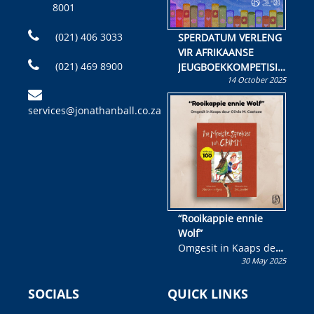
8001
(021) 406 3033
SPERDATUM VERLENG
VIR AFRIKAANSE
(021) 469 8900
JEUGBOEKKOMPETISIE
14 October 2025
Skryf ’n jeugboek of
kinderboek en staan ’n
services@jonathanball.co.za
kans om R50 000 te
wen!
“Rooikappie ennie
Wolf”
Omgesit in Kaaps deur
30 May 2025
Olivia M. Coetzee
SOCIALS
QUICK LINKS