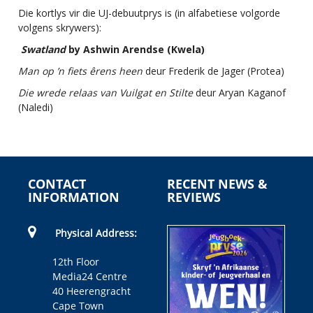
Die kortlys vir die UJ-debuutprys is (in alfabetiese volgorde
volgens skrywers):
Swatland
by Ashwin Arendse
(Kwela)
Man op
’n fiets êrens heen
deur Frederik de Jager (Protea)
Die wrede relaas van Vuilgat en Stilte
deur Aryan Kaganof
(Naledi)
CONTACT
RECENT NEWS &
INFORMATION
REVIEWS
Physical Address:
12th Floor
Media24 Centre
40 Heerengracht
Cape Town