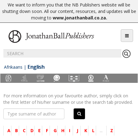
We want to inform you that the NB Publishers website will be
shutting down soon. All our content, resources, and updates will be
moving to
www.jonathanball.co.za
.
English
Afrikaans
|
For more information on your favourite author, simply click on
the first letter of his/her surname or use the search tab provided.
A
B
C
D
E
F
G
H
I
J
K
L
...
Z