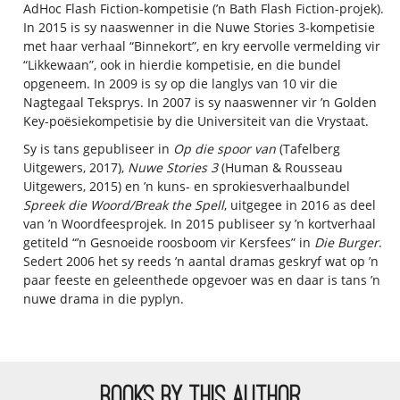
AdHoc Flash Fiction-kompetisie (’n Bath Flash Fiction-projek).
In 2015 is sy naaswenner in die Nuwe Stories 3-kompetisie
met haar verhaal “Binnekort”, en kry eervolle vermelding vir
“Likkewaan”, ook in hierdie kompetisie, en die bundel
opgeneem. In 2009 is sy op die langlys van 10 vir die
Nagtegaal Teksprys. In 2007 is sy naaswenner vir ’n Golden
Key-poësiekompetisie by die Universiteit van die Vrystaat.
Sy is tans gepubliseer in
Op die spoor van
(Tafelberg
Uitgewers, 2017),
Nuwe Stories 3
(Human & Rousseau
Uitgewers, 2015) en ’n kuns- en sprokiesverhaalbundel
Spreek die Woord/Break the Spell
, uitgegee in 2016 as deel
van ’n Woordfeesprojek. In 2015 publiseer sy ’n kortverhaal
getiteld “’n Gesnoeide roosboom vir Kersfees” in
Die Burger
.
Sedert 2006 het sy reeds ’n aantal dramas geskryf wat op ’n
paar feeste en geleenthede opgevoer was en daar is tans ’n
nuwe drama in die pyplyn.
BOOKS BY THIS AUTHOR