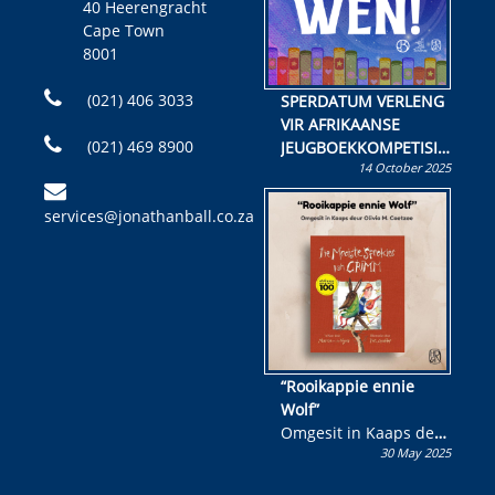
40 Heerengracht
Cape Town
8001
(021) 406 3033
SPERDATUM VERLENG
VIR AFRIKAANSE
(021) 469 8900
JEUGBOEKKOMPETISIE
14 October 2025
Skryf ’n jeugboek of
kinderboek en staan ’n
services@jonathanball.co.za
kans om R50 000 te
wen!
“Rooikappie ennie
Wolf”
Omgesit in Kaaps deur
30 May 2025
Olivia M. Coetzee