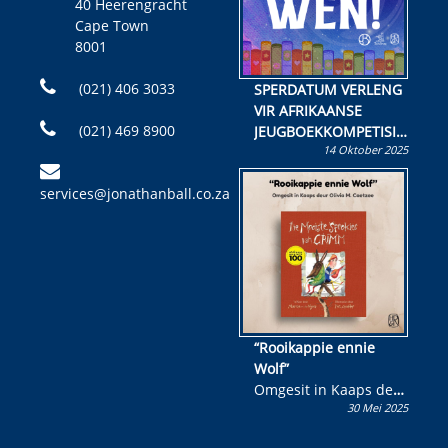
40 Heerengracht
Cape Town
8001
(021) 406 3033
SPERDATUM VERLENG
VIR AFRIKAANSE
(021) 469 8900
JEUGBOEKKOMPETISIE
14 Oktober 2025
Skryf ’n jeugboek of
kinderboek en staan ’n
services@jonathanball.co.za
kans om R50 000 te
wen!
“Rooikappie ennie
Wolf”
Omgesit in Kaaps deur
30 Mei 2025
Olivia M. Coetzee