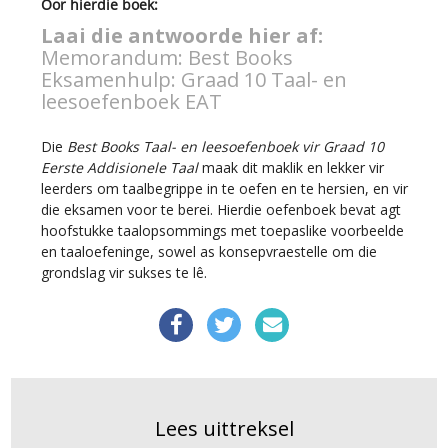
Oor hierdie boek:
Laai die antwoorde hier af:
Memorandum: Best Books
Eksamenhulp: Graad 10 Taal- en
leesoefenboek EAT
Die
Best Books Taal- en leesoefenboek vir Graad 10
Eerste Addisionele Taal
maak dit maklik en lekker vir
leerders om taalbegrippe in te oefen en te hersien, en vir
die eksamen voor te berei. Hierdie oefenboek bevat agt
hoofstukke taalopsommings met toepaslike voorbeelde
en taaloefeninge, sowel as konsepvraestelle om die
grondslag vir sukses te lê.
Lees uittreksel