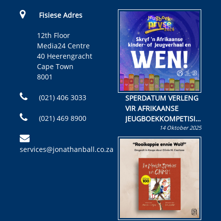
Fisiese Adres
12th Floor
Media24 Centre
40 Heerengracht
Cape Town
8001
(021) 406 3033
SPERDATUM VERLENG
VIR AFRIKAANSE
(021) 469 8900
JEUGBOEKKOMPETISIE
14 Oktober 2025
Skryf ’n jeugboek of
kinderboek en staan ’n
services@jonathanball.co.za
kans om R50 000 te
wen!