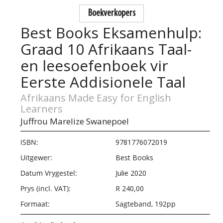
Boekverkopers
Best Books Eksamenhulp:
Graad 10 Afrikaans Taal-
en leesoefenboek vir
Eerste Addisionele Taal
Afrikaans Made Easy for English
Learners
Juffrou Marelize Swanepoel
ISBN:
9781776072019
Uitgewer:
Best Books
Datum Vrygestel:
Julie 2020
Prys (incl. VAT):
R 240,00
Formaat:
Sagteband, 192pp