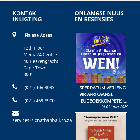
KONTAK
ONLANGSE NUUS
INLIGTING
EN RESENSIES
Fisiese Adres
12th Floor
Media24 Centre
40 Heerengracht
Cape Town
8001
(021) 406 3033
SPERDATUM VERLENG
VIR AFRIKAANSE
(021) 469 8900
JEUGBOEKKOMPETISIE
14 Oktober 2025
Skryf ’n jeugboek of
kinderboek en staan ’n
services@jonathanball.co.za
kans om R50 000 te
wen!