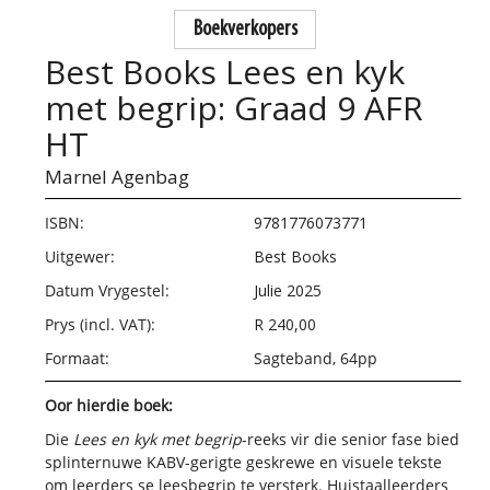
Boekverkopers
Best Books Lees en kyk
met begrip: Graad 9 AFR
HT
Marnel Agenbag
ISBN:
9781776073771
Uitgewer:
Best Books
Datum Vrygestel:
Julie 2025
Prys (incl. VAT):
R 240,00
Formaat:
Sagteband, 64pp
Oor hierdie boek:
Die
Lees en kyk met begrip
-reeks vir die senior fase bied
splinternuwe KABV-gerigte geskrewe en visuele tekste
om leerders se leesbegrip te versterk. Huistaalleerders