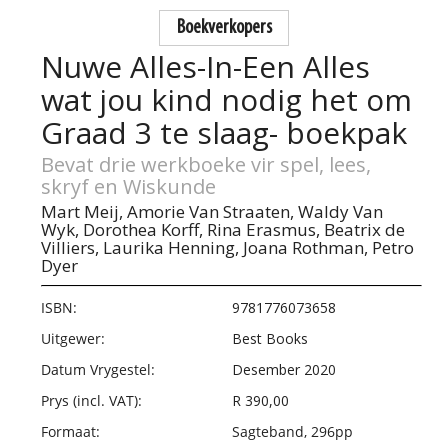
Boekverkopers
Nuwe Alles-In-Een Alles
wat jou kind nodig het om
Graad 3 te slaag- boekpak
Bevat drie werkboeke vir spel, lees,
skryf en Wiskunde
Mart Meij,
Amorie Van Straaten,
Waldy Van
Wyk,
Dorothea Korff,
Rina Erasmus,
Beatrix de
Villiers,
Laurika Henning,
Joana Rothman,
Petro
Dyer
ISBN:
9781776073658
Uitgewer:
Best Books
Datum Vrygestel:
Desember 2020
Prys (incl. VAT):
R 390,00
Formaat:
Sagteband, 296pp