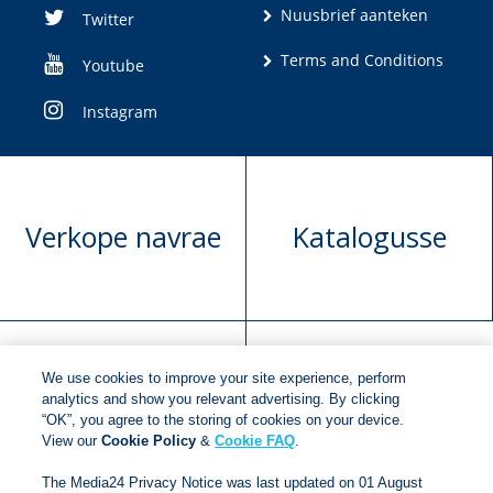
Nuusbrief aanteken
Twitter
Terms and Conditions
Youtube
Instagram
Verkope navrae
Katalogusse
We use cookies to improve your site experience, perform
Manuskrip
Versoek boekregte
analytics and show you relevant advertising. By clicking
“OK”, you agree to the storing of cookies on your device.
voorlegging
View our
Cookie Policy
&
Cookie FAQ
.
The Media24 Privacy Notice was last updated on 01 August