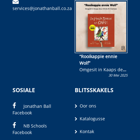
kinderboek en staan ’n
services@jonathanball.co.za
kans om R50 000 te
wen!
“Rooikappie ennie
Wolf”
Omgesit in Kaaps deur
30 Mei 2025
Olivia M. Coetzee
SOSIALE
BLITSSKAKELS
Oor ons
Jonathan Ball
Facebook
Katalogusse
NB Schools
Kontak
Facebook